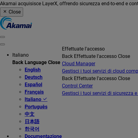
Akamai acquisisce LayerX, offrendo sicurezza end-to-end e contro
Close
Effettuate l'accesso
Italiano
Back
Effettuate l'accesso
Close
Back
Language
Close
Cloud Manager
English
Gestisci i tuoi servizi di cloud com
Deutsch
Back
Effettuate l'accesso
Close
Español
Control Center
Français
Gestisci i tuoi servizi di sicurezza e
Italiano
Português
中文
日本語
한국어
Documentazione