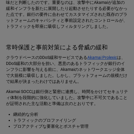
味だと判断したのです。重要なのは、攻撃中にAkamaiが追加の
緩和インフラを新たに展開したり起動させたりする必要がなかっ
た点です。銀行の要件に合わせてカスタマイズされた既存のプラ
ットフォームのキャパシティと事前設定されたコントロールが、
トラフィックを即座に吸収しフィルタリングしました。
常時保護と事前対策による脅威の緩和
クラウドベースのDDoS緩和サービスである
Akamai Prolexic
は、
DDoS緩和の大部分を担い、悪意のあるトラフィックが銀行のイ
ンフラに影響を与える前に、Akamaiのネットワークエッジ全体
で大規模に吸収しました。しかし、プラットフォームの規模だけ
で結果が決まったわけではありません。
Akamai SOCCは銀行側と緊密に連携し、時間をかけてセキュリテ
ィ体制を段階的に強化していました。攻撃中に不可欠であること
が証明された主な活動と準備は次のとおりです。
継続的な分析
トラフィックのプロファイリング
プロアクティブな要塞化とポスチャ管理