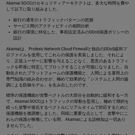
Akamai SOCCのセキュリティアーキテクトは、多大な時間を費や
して以下に取り組みました。
銀行の通常のトラフィックパターンの把握
サービス間のアクティビティの相関分析
銀行の環境に特化した、事前設定済みのDDoS保護ポリシーの
設計
Akamaiは、Prolexic Network Cloud Firewallと独自のDDoS緩和プ
ロファイルを使用してこれらの保護を実装しました。それによ
り、正規ユーザーに影響を与えることなく、悪意のあるトラフィ
ックを即座に特定してブロックすることが可能になりました。自
動化されたプラットフォームの保護機能と、人間による運用上の
専門知識の組み合わせが、極めて効果的な「システムと人間の協
調による防御モデル」を生み出したのです。
標準の保護機能が攻撃ベクトルの大部分を自動的に緩和する一方
で、Akamai SOCCはトラフィックの挙動を監視し、極めて標的を
絞った攻撃や進化するベクトルにリアルタイムで対応するために
保護機能を微調整しました。同様に重要な点として、攻撃中にこ
れらの保護が稼働している間、Akamaiによる誤検知は一切あり
ませんでした。