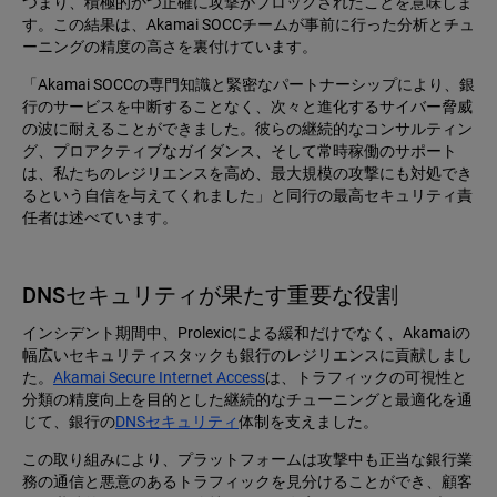
つまり、積極的かつ正確に攻撃がブロックされたことを意味しま
す。この結果は、Akamai SOCCチームが事前に行った分析とチュ
ーニングの精度の高さを裏付けています。
「Akamai SOCCの専門知識と緊密なパートナーシップにより、銀
行のサービスを中断することなく、次々と進化するサイバー脅威
の波に耐えることができました。彼らの継続的なコンサルティン
グ、プロアクティブなガイダンス、そして常時稼働のサポート
は、私たちのレジリエンスを高め、最大規模の攻撃にも対処でき
るという自信を与えてくれました」と同行の最高セキュリティ責
任者は述べています。
DNSセキュリティが果たす重要な役割
インシデント期間中、Prolexicによる緩和だけでなく、Akamaiの
幅広いセキュリティスタックも銀行のレジリエンスに貢献しまし
た。
Akamai Secure Internet Access
は、トラフィックの可視性と
分類の精度向上を目的とした継続的なチューニングと最適化を通
じて、銀行の
DNSセキュリティ
体制を支えました。
この取り組みにより、プラットフォームは攻撃中も正当な銀行業
務の通信と悪意のあるトラフィックを見分けることができ、顧客