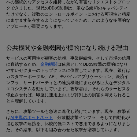
への継続的なアクセスを維持しながら有害なリクエストをブロッ
クできました。現代のDDoS防御は、単なる緩和のキャパシティ
だけでなく、複数のコントロールポイントにおける可視性と精度
にますます依存するようになっているため、このような多層的な
アプローチが重要になります。
公共機関や金融機関が標的になり続ける理由
サービスの可用性が顧客の信頼、事業継続性、そして市場の信用
に直結するため、
金融機関
は依然としてDDoS攻撃の標的になり
やすいセクターのトップクラスに位置しています。現在、銀行は
カスタマーポータル、API、モバイルアプリケーション、決済イ
ンフラ、サードパーティとの連携機能にまたがる巨大なデジタル
エコシステムを動かしています。攻撃者は、それらのサービスを
停止させれば、即座に運用上および評判上の損害を与えられるこ
とを理解しています。
さらに、攻撃ツールも急速に進化し続けています。現在、攻撃者
は
AI主導のボットネット
、分散型攻撃インフラ、そして自動化が
進む攻撃の連携を、比較的低コストで悪用できるようになりまし
た。その結果、以下を組み合わせた攻撃が増加しています。