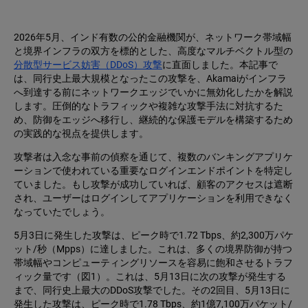
2026年5月、インド有数の公的金融機関が、ネットワーク帯域幅
と境界インフラの双方を標的とした、高度なマルチベクトル型の
分散型サービス妨害（DDoS）攻撃
に直面しました。本記事で
は、同行史上最大規模となったこの攻撃を、Akamaiがインフラ
へ到達する前にネットワークエッジでいかに無効化したかを解説
します。圧倒的なトラフィックや複雑な攻撃手法に対抗するた
め、防御をエッジへ移行し、継続的な保護モデルを構築するため
の実践的な視点を提供します。
攻撃者は入念な事前の偵察を通じて、複数のバンキングアプリケ
ーションで使われている重要なログインエンドポイントを特定し
ていました。もし攻撃が成功していれば、顧客のアクセスは遮断
され、ユーザーはログインしてアプリケーションを利用できなく
なっていたでしょう。
5月3日に発生した攻撃は、ピーク時で1.72 Tbps、約2,300万パケ
ット/秒（Mpps）に達しました。これは、多くの境界防御が持つ
帯域幅やコンピューティングリソースを容易に飽和させるトラフ
ィック量です（図1）。これは、5月13日に次の攻撃が発生する
まで、同行史上最大のDDoS攻撃でした。その2回目、5月13日に
発生した攻撃は、ピーク時で1.78 Tbps、約1億7,100万パケット/