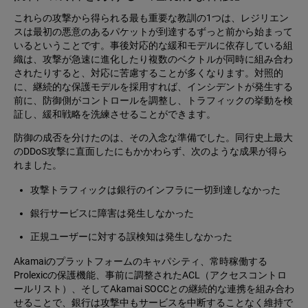
これらの攻撃から得られる最も重要な教訓の1つは、レジリエン
スは最初の悪意のあるパケットが到達するずっと前から始まって
いるということです。事後対応的な緩和モデルに依存している組
織は、攻撃が急速に進化したり複数のベクトルが同時に組み合わ
されたりすると、対応に苦慮することが多くなります。対照的
に、継続的な保護モデルを採用すれば、インシデントが発生する
前に、防御側がコントロールを調整し、トラフィックの挙動を検
証し、緩和戦略を洗練させることができます。
防御の成否を分けたのは、その入念な準備でした。同行史上最大
のDDoS攻撃に直面したにもかかわらず、次のような成果が得ら
れました。
攻撃トラフィックは銀行のインフラに一切到達しなかった
銀行サービスに障害は発生しなかった
正規ユーザーに対する誤検知は発生しなかった
Akamaiのプラットフォームのキャパシティ、常時稼働する
Prolexicの保護機能、事前に調整されたACL（アクセスコントロ
ールリスト）、そしてAkamai SOCCとの継続的な連携を組み合わ
せることで、銀行は攻撃中もサービスを中断することなく維持で