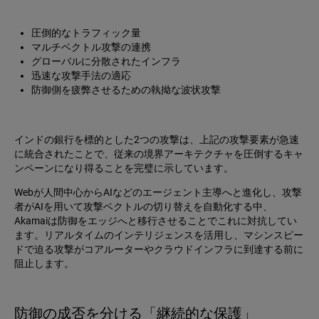
圧倒的なトラフィック量
マルチベクトル攻撃の連携
グローバルに分散されたインフラ
迅速な攻撃手法の適応
防御側を疲弊させるための執拗な波状攻撃
インドの銀行を標的とした2つの攻撃は、上記の攻撃要素が急速
に統合されたことで、従来の境界アーキテクチャを圧倒するキャ
ンペーンになり得ることを完璧に示しています。
Webが人間中心からAIなどのエージェント主導へと進化し、攻撃
者がAIを用いて攻撃ベクトルの切り替えを自動化する中、
Akamaiは防御をエッジへと移行させることでこれに対抗してい
ます。リアルタイムのインテリジェンスを活用し、マシンスピー
ドで迫る攻撃がコアルーターやクラウドインフラに到達する前に
阻止します。
防御の成否を分ける「継続的な保護」