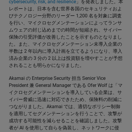
cybersecurity, risk, and resilience
」を発表しました。本
レポートは、日本を含む世界各国のセキュリティおよ
びテクノロジー分野のリーダー 1,200 名を対象に調査
を行い、マイクロセグメンテーションによってランサ
ムウェアの封じ込めまでの時間が短縮され、サイバー
保険の引受評価が改善したことを示すものとなりまし
た。また、マイクロセグメンテーション未導入企業の
半数は 2 年以内に導入計画を立てるようになり、導入
済み企業の 3 分の 2 以上は投資額を増やすことが予想
されることも明らかになりました。
Akamai の Enterprise Security 担当 Senior Vice
President 兼 General Manager である Ofer Wolf は「マ
イクロセグメンテーションを導入している企業は、サ
イバー脅威に迅速に対応できたため、保険料の削減に
つながりました。Akamai では、適切なポリシー制御
を適用してセグメンテーションを行うことで、攻撃が
成功する可能性を減らせることを確認しました。攻撃
者が AI を使用して自らを偽装し、ネットワークに侵