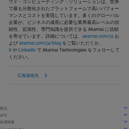
ウド・コンピューティング・ソリューションは、世界
で最も分散化されたプラットフォームで高いパフォー
マンスとコストを実現しています。多くのグローバル
企業が、ビジネスの成長に必要な業界最高レベルの信
頼性、拡張性、専門知識を提供できる Akamai に信頼
を寄せています。詳細については、
akamai.com/ja
お
よび
akamai.com/ja/blog
をご覧いただくか、
X
や
LinkedIn
で Akamai Technologies をフォローして
ください。
広報連絡先
English
製品
Deutsch
クラウドコンピューティング
会社
Español
セキュリティ
会社情報
採用情報
Français
コンテンツデリバリー
沿革
採用情報
ニュースルーム