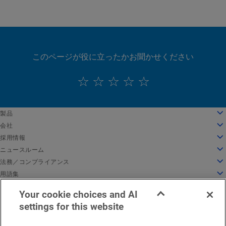
このページが役に立ったかお聞かせください
English
製品
Deutsch
クラウドコンピューティング
会社
Español
セキュリティ
会社情報
採用情報
Français
コンテンツデリバリー
沿革
採用情報
ニュースルーム
Italiano
すべての製品とトライアル
リーダーシップ
Akamai で働く
ニュースルーム
法務／コンプライアンス
Português
グローバルサービス
受賞歴
学生と新卒者
プレスリリース
法務
用語集
中文
取締役会
インクルーシブな職場環境
Akamai 関連ニュース
情報セキュリティコンプライアンス
API セキュリティとは
日本語
Your cookie choices and AI
イノベーションのためのインフラ
求人情報を検索
メディア向けリソース
Privacy Trust Center
CDN とは
EMEA における法的通知
サービス稼働状況
お問い合わせ
한국어
settings for this website
インベスタリレーションズ
カルチャーブログ
プライバシー保護方針
クラウドコンピューティングとは
日本語
企業としての責任
Cookie 設定
サイバーセキュリティとは