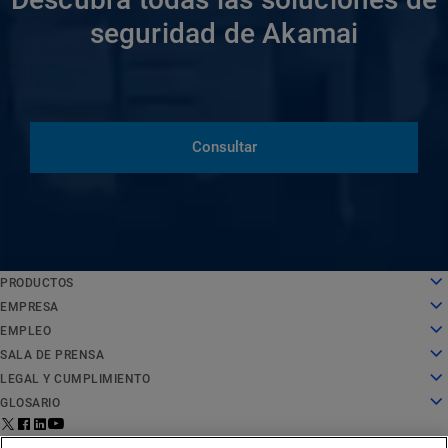
seguridad de Akamai
Consultar
PRODUCTOS
English
Cloud computing
EMPRESA
Deutsch
Seguridad
Sobre nosotros
EMPLEO
Español
Distribución de contenido
Historia
Empleo
SALA DE PRENSA
Français
Todos los productos y pruebas
Liderazgo
Trabajar en Akamai
Sala de prensa
LEGAL Y CUMPLIMIENTO
Italiano
Servicios globales
Premios
Estudiantes y recién licenciados
Comunicados de prensa
Aspectos legales
GLOSARIO
Português
Junta directiva
Entorno laboral inclusivo
En las noticias
Cumplimiento de la seguridad de la información
¿Qué es la seguridad de API?
中文
Infrastructure for Innovation
Buscar puestos de trabajo
Recursos multimedia
Centro de confianza de privacidad
¿Qué es una CDN?