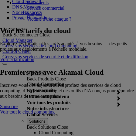
Cloud Firewall
Documents
DNS Manager
Service commercial
NodeBalancers
Support
Private Networking
Victime d'une attaque ?
Voir les tarifs du cloud
Se connecter
Back
Se connecter
Close
Cloud Manager
Explorez les forfaits et les tarifs adaptés à vos besoins — des petits
Gérez vos services de cloud computing
projets aux déploiements à l'échelle mondiale.
Control Center
Gérez vos services de sécurité et de diffusion
Voir la tarification
Premiers pas avec Akamai Cloud
Produits
Back
Produits
Close
Cloud Computing
Inscrivez-vous dès aujourd’hui et profitez des services de cloud
Cybersécurité
computing, d’edge computing et des outils d’IA conçus pour répondre
aux besoins de votre entreprise.
Diffusion de contenu
Voir tous les produits
S'inscrire
Notre infrastructure
Voir tout le cloud computing
Global Services
Solutions
Back
Solutions
Close
Cloud Computing