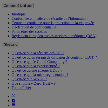
Conformité juridique
Juridique
Conformité en matière de sécurité de l'information
Centre de confiance pour la protection de la vie privée
Déclaration de confidentialité
Paramètres des cookies
Règlement européen sur les services numériques (DSA)
Glossaire
Qu'est-ce que la sécurité des API ?
Qu'est-ce qu'un réseau de diffusion de contenu (CDN) ?
Qu'est-ce que le Cloud Computing ?
Qu'est-ce que la cybersécurité ?
Qu'est-ce qu'une attaque DDoS ?
Qu'est-ce que la microsegmentation ?
Qu'est-ce que WAAP ?
Que signifie « Zero Trust » ?
Tout afficher