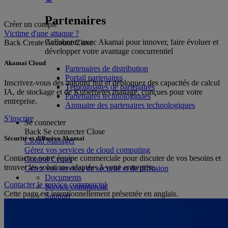
Partenaires
Créer un compte
Victime d'une attaque ?
Collaborez avec Akamai pour innover, faire évoluer et
Back
Create Account
Close
développer votre avantage concurrentiel
Akamai Cloud
Partenaires de distribution
Portail partenaires
Inscrivez-vous dès aujourd’hui et débloquez des capacités de calcul
Témoignages de partenaires
IA, de stockage et de Kubernetes managé, conçues pour votre
Partenaires technologiques
entreprise.
Annuaire des partenaires technologiques
S'inscrire
Se connecter
Back
Se connecter
Close
Sécurité et diffusion Akamai
Cloud Manager
Gérez vos services de cloud computing
Contactez notre équipe commerciale pour discuter de vos besoins et
Control Center
trouver les solutions adaptées à votre entreprise.
Gérez vos services de sécurité et de diffusion
Documents
Contacter le service commercial
Service commercial
Cette page est intentionnellement présentée en anglais.
Support
Victime d'une attaque ?
Français
Back
Language
Close