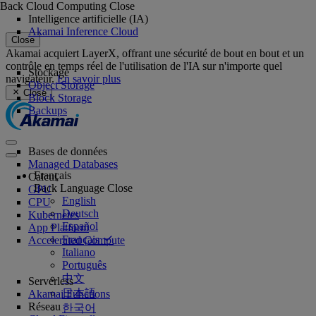
Back
Cloud Computing
Close
Intelligence artificielle (IA)
Akamai Inference Cloud
Close
Akamai acquiert LayerX, offrant une sécurité de bout en bout et un
contrôle en temps réel de l'utilisation de l'IA sur n'importe quel
Stockage
navigateur.
En savoir plus
Object Storage
Close
Block Storage
Backups
Bases de données
Managed Databases
Français
Calcul
Back
Language
Close
GPU
English
CPU
Deutsch
Kubernetes
Español
App Platform
Français
Accelerated Compute
Italiano
Português
中文
Serverless
日本語
Akamai Functions
Réseau
한국어