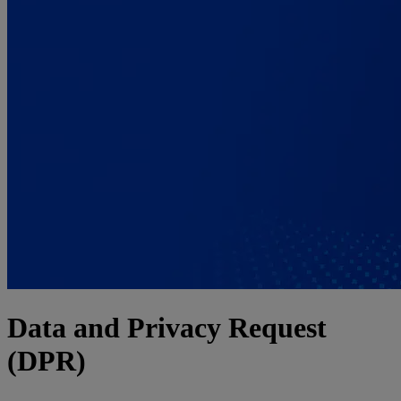
English
Deutsch
Español
Français
Italiano
Português
中文
日本語
한국어
Data and Privacy Request
(DPR)