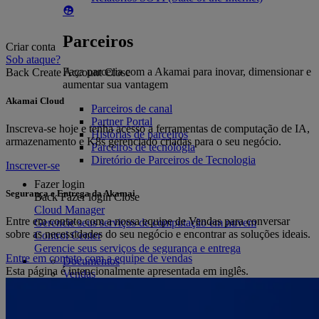
Parceiros
Criar conta
Sob ataque?
Faça parceria com a Akamai para inovar, dimensionar e
Back
Create Account
Close
aumentar sua vantagem
Akamai Cloud
Parceiros de canal
Partner Portal
Inscreva-se hoje e tenha acesso a ferramentas de computação de IA,
Histórias de parceiros
armazenamento e K8s gerenciado criadas para o seu negócio.
Parceiros de tecnologia
Diretório de Parceiros de Tecnologia
Inscrever-se
Fazer login
Segurança e Entrega da Akamai
Back
Fazer login
Close
Cloud Manager
Entre em contato com a nossa equipe de Vendas para conversar
Gerencie seus serviços de computação em nuvem
sobre as necessidades do seu negócio e encontrar as soluções ideais.
Control Center
Gerencie seus serviços de segurança e entrega
Entre em contato com a equipe de vendas
Documentos
Esta página é intencionalmente apresentada em inglês.
Vendas
Suporte
Sob ataque?
Português