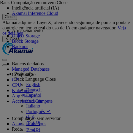
Back
Computação em nuvem
Close
Inteligência artificial (IA)
Akamai Inference Cloud
Close
Akamai adquire a LayerX, oferecendo segurança de ponta a ponta e
controle em tempo real do uso de IA em qualquer navegador.
Veja
Armazenamento
os detalhes
Object Storage
Close
Block Storage
Backups
Bancos de dados
Managed Databases
Português
Computação
Back
Language
Close
GPU
English
CPU
Deutsch
Kubernetes
Español
App Platform
Français
Accelerated Compute
Italiano
Português
中文
Computação sem servidor
日本語
Akamai Functions
Rede
한국어