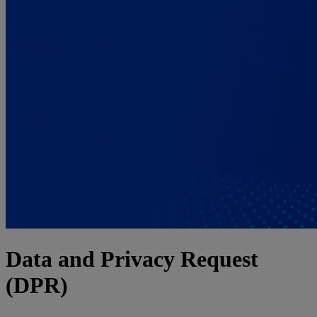
Back
Language
Close
English
Deutsch
Español
Français
Italiano
Português
中文
日本語
한국어
Data and Privacy Request
(DPR)