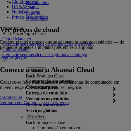
Cloud Firewall
Documentos
DNS Manager
Vendas
NodeBalancers
Suporte
Private Networking
Sob ataque?
Ver preços de cloud
Fazer login
Back
Fazer login
Close
Cloud Manager
Explore planos e preços que se adaptam às suas necessidades — de
Gerencie seus serviços de computação em nuvem
pequenos projetos a implantações em escala global.
Control Center
Gerencie seus serviços de segurança e entrega
Veja os preços
Comece a usar a Akamai Cloud
Produtos
Back
Produtos
Close
Computação em nuvem
Cadastre-se hoje e tenha acesso a ferramentas de computação em
Cibersegurança
nuvem, edge e IA criadas para o seu negócio.
Entrega de conteúdo
Inscrever-se
Ver todos os produtos
Ver tudo em Computação em Nuvem
Nossa infraestrutura
Serviços globais
Soluções
Back
Soluções
Close
Computação em nuvem