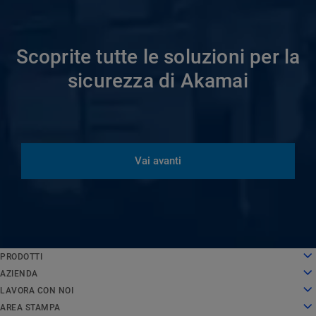
Scoprite tutte le soluzioni per la
sicurezza di Akamai
Vai avanti
English
PRODOTTI
Deutsch
Cloud computing
AZIENDA
Español
Sicurezza
Chi siamo
LAVORA CON NOI
Français
Delivery dei contenuti
La nostra storia
Lavora con noi
AREA STAMPA
Italiano