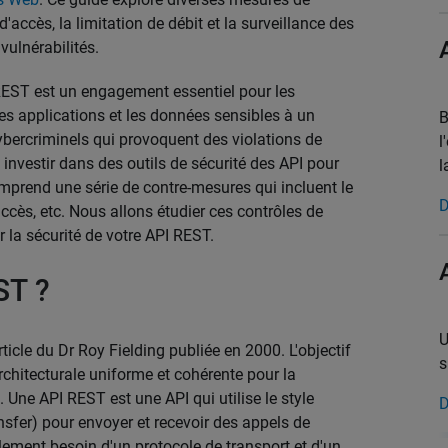
'accès, la limitation de débit et la surveillance des
vulnérabilités.
 REST est un engagement essentiel pour les
s applications et les données sensibles à un
B
cybercriminels qui provoquent des violations de
l
 investir dans des outils de sécurité des API pour
l
omprend une série de contre-mesures qui incluent le
D
'accès, etc. Nous allons étudier ces contrôles de
r la sécurité de votre API REST.
ST ?
U
rticle du Dr Roy Fielding publiée en 2000. L'objectif
s
rchitecturale uniforme et cohérente pour la
ne API REST est une API qui utilise le style
D
nsfer) pour envoyer et recevoir des appels de
ement besoin d'un protocole de transport et d'un