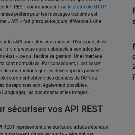
 Les API REST communiquent via
le protocole HTTP
onnées préféré pour les messages transmis est
rme « API » fait presque toujours référence à une
 les API pour plusieurs raisons. D'une part, il est
qu'il n'y a presque aucun obstacle à son adoption.
tat », ce qui facilite sa gestion. Une interface
e sont normalisés. Par conséquent, il est assez
ier des instructions que les développeurs peuvent
, voici comment obtenir des données de l'API, qui
es de réponses sont également possibles,
 Language), les documents et les images.
ur sécuriser vos API REST
PI REST représentent une surface d'attaque étendue
nt auparavant s'appuyer sur la « sécurité par