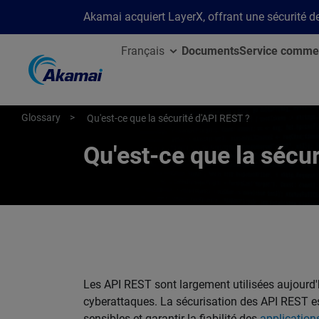
Akamai acquiert LayerX, offrant une sécurité de 
Français
Documents
Service commer
Glossary
Qu'est-ce que la sécurité d'API REST ?
Qu'est-ce que la sécu
Les API REST sont largement utilisées aujourd'h
cyberattaques. La sécurisation des API REST es
sensibles et garantir la fiabilité des
applicatio