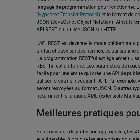
langage de programmation pour fonctionner.
(Hypertext Transfer Protocol)
et le format de d
JSON (JavaScript Object Notation). Ainsi, le te
API REST qui utilise JSON sur HTTP.
L'API REST est devenue le mode prédominant pour
gratuit et basé sur des normes, ce qui signifie 
La programmation RESTful est également « sans é
RESTful est uniforme. Les paramètres de requêt
facile pour une entité qui crée une API de publ
utiliser lorsqu'ils invoquent l'API. Par exemple
seront renvoyées au format JSON. D'autres typ
notamment le langage XML (extensible Markup
Meilleures pratiques po
Sans mesures de protection appropriées, les A
et vulnérable. Alors que les entreprises pouvaie