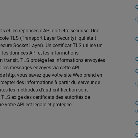
Q
Q
 et les réponses d'API doit être sécurisé. Une
ocole TLS (Transport Layer Security), qui était
Q
ure Socket Layer). Un certificat TLS utilise un
 les données API et les informations
Q
 en transit. TLS protège les informations envoyées
s les messages envoyés via cette API.
Q
de http, vous savez que votre site Web prend en
rcepter des informations à partir du serveur de
Q
outes les méthodes d'authentification sont
TLS exige des certificats des autorités de
Q
que votre API est légale et protégée.
a
C
Q