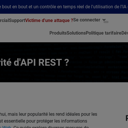
bout en bout et un contrôle en temps réel de l'utilisation de l'IA
Se connecter
cial
Support
Victime d'une attaque ?
Produits
Solutions
Politique tarifaire
Dé
rité d'API REST ?
ui, mais leur popularité les rend idéales pour les
t essentielle pour protéger les informations
ns Web
. Ce guide explore diverses mesures de