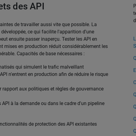
ets des API
P
t
d
ntes de travailler aussi vite que possible. La
développée, ce qui facilite l'apparition d'une
L
peut ensuite passer inaperçu. Tester les API en
S
nt mises en production réduit considérablement les
lnérable. Capacités de base nécessaires :
Q
isés qui simulent le trafic malveillant
E
API n'entrent en production afin de réduire le risque
C
ar rapport aux politiques et règles de gouvernance
Q
es API à la demande ou dans le cadre d'un pipeline
Q
Q
nctionnalités de protection des API existantes
Q