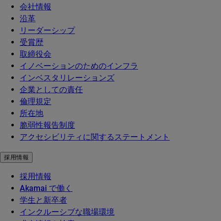
会社情報
沿革
リーダーシップ
受賞歴
取締役会
イノベーションのためのインフラ
インベスタリレーションズ
企業としての責任
倫理規定
所在地
脆弱性報告制度
アクセシビリティに関するステートメント
採用情報
採用情報
Akamai で働く
学生と新卒者
インクルーシブな職場環境