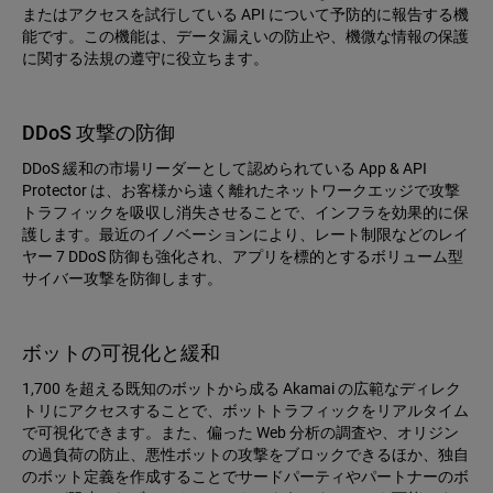
またはアクセスを試行している API について予防的に報告する機
能です。この機能は、データ漏えいの防止や、機微な情報の保護
に関する法規の遵守に役立ちます。
DDoS 攻撃の防御
DDoS 緩和の市場リーダーとして認められている App & API
Protector は、お客様から遠く離れたネットワークエッジで攻撃
トラフィックを吸収し消失させることで、インフラを効果的に保
護します。最近のイノベーションにより、レート制限などのレイ
ヤー 7 DDoS 防御も強化され、アプリを標的とするボリューム型
サイバー攻撃を防御します。
ボットの可視化と緩和
1,700 を超える既知のボットから成る Akamai の広範なディレク
トリにアクセスすることで、ボットトラフィックをリアルタイム
で可視化できます。また、偏った Web 分析の調査や、オリジン
の過負荷の防止、悪性ボットの攻撃をブロックできるほか、独自
のボット定義を作成することでサードパーティやパートナーのボ