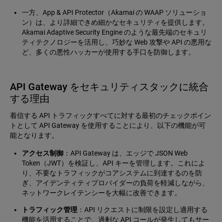
一方、App & API Protector（Akamai の WAAP ソリューショ
ン）は、より詳細できめ細かなセキュリティを提供します。
Akamai Adaptive Security Engine のような最先端のセキュリ
ティテクノロジーを活用し、巧妙な Web 攻撃や API の悪用な
ど、多くの悪性ハッカーが使用する手口を防御します。
API Gateway をセキュリティスタックに統合
する理由
着信する API トラフィックすべてに対する最初のチェックポイン
トとして API Gateway を使用することにより、以下の機能が可
能となります。
アクセス制御
：API Gateway は、エッジで JSON Web
Token（JWT）を検証し、API キーを管理します。これによ
り、不要なトラフィックがコアシステムに到達するのを防
ぎ、アイデンティティプロバイダーの負荷を軽減しながら、
ネットワークレイテンシーを大幅に改善できます。
トラフィック管理
：API リクエストに制限を設定し適用する
機能を活用することで、過剰な API コールが発生してもサー