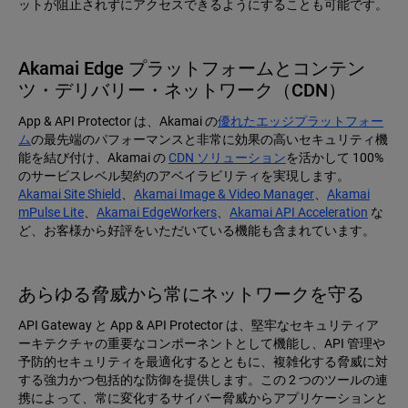
ットが阻止されずにアクセスできるようにすることも可能です。
Akamai Edge プラットフォームとコンテン
ツ・デリバリー・ネットワーク（CDN）
App & API Protector は、Akamai の
優れたエッジプラットフォー
ム
の最先端のパフォーマンスと非常に効果の高いセキュリティ機
能を結び付け、Akamai の
CDN ソリューション
を活かして 100%
のサービスレベル契約のアベイラビリティを実現します。
Akamai Site Shield
、
Akamai Image & Video Manager
、
Akamai
mPulse Lite
、
Akamai EdgeWorkers
、
Akamai API Acceleration
な
ど、お客様から好評をいただいている機能も含まれています。
あらゆる脅威から常にネットワークを守る
API Gateway と App & API Protector は、堅牢なセキュリティア
ーキテクチャの重要なコンポーネントとして機能し、API 管理や
予防的セキュリティを最適化するとともに、複雑化する脅威に対
する強力かつ包括的な防御を提供します。この 2 つのツールの連
携によって、常に変化するサイバー脅威からアプリケーションと