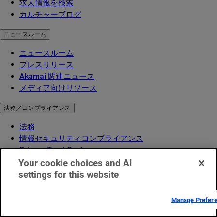
求人情報を検索
カルチャーブログ
ニュースルーム
ニュースルーム
プレスリリース
Akamai 関連ニュース
メディア向けリソース
法務／コンプライアンス
法務
情報セキュリティコンプライアンス
Privacy Trust Center
プライバシー保護方針
Your cookie choices and AI
Cookie 設定
settings for this website
EUデジタルサービス法（DSA）
Manage Prefer
用語集