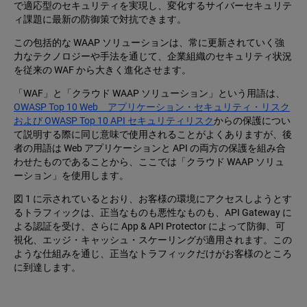
で適応型のセキュリティを実現し、変化するサイバーセキュリテ
ィ課題に最新の防御策で対抗できます。
この包括的な WAAP ソリューションは、常に更新されていく強
力なテクノロジーや手法を通じて、企業組織のセキュリティ状況
を従来の WAF から大きく進化させます。
「WAF」と「クラウド WAAP ソリューション」という用語は、
OWASP Top 10 Web アプリケーション・セキュリティ・リスク
および OWASP Top 10 API セキュリティリスク
からの保護につい
て説明する際に同じ意味で使用されることがよくありますが、後
者の用語は Web アプリケーションと API の両方の保護を組み合
わせたものであることから、ここでは「クラウド WAAP ソリュ
ーション」を使用します。
図 1 に示されているとおり、お客様の環境にアクセスしようとす
るトラフィックは、正当なものも悪性なものも、API Gateway に
よる認証を受け、さらに App & API Protector によって防御、可
視化、エッジ・キャッシュ・スケーリングが適用されます。この
ような仕組みを通じ、正当なトラフィックだけがお客様のところ
に到達します。