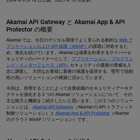
2024 年 6 月 18 日公開。2025 年 10 月更新。
Akamai API Gateway と Akamai App & API
Protector の概要
Akamai では、今日のデジタル環境でよく見られる動的な
Web ア
プリケーションおよび API 保護（WAAP）
の課題に対処するた
め、進化を続けています。Akamai は成果を約束するサイバーセ
キュリティのパートナーとして、
アプリケーション・プログラミ
ング・インターフェース（API）
セキュリティの最新の脅威を入
念に調査し、大切なお客様に最善の保護を提供する、堅牢で信頼
性の高いソリューションの構築に活かしています。
今回は、併用することによって企業組織のセキュリティアーキテ
クチャを強化する 2 つの Akamai ソリューションについて、その
主な能力と機能をご紹介したいと思います。この 2 つのソリュー
ションとは、
Akamai API Gateway
（Akamai の API トラフィック
制御ソリューション）と
Akamai App & API Protector
（Akamai
のクラウド WAAP ソリューション）です。