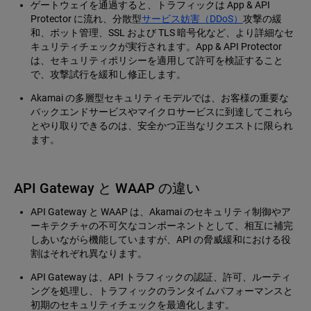
ゲートウェイを通過すると、トラフィックは App & API
Protector に流れ、分散型
サービス妨害（DDoS）
攻撃の緩
和、ボット管理、SSL および TLS 暗号化など、より詳細なセ
キュリティチェックが実行されます。App & API Protector
は、セキュリティポリシーを適用して許可を検証すること
で、攻撃試行を緩和し修正します。
Akamai の多層型セキュリティモデルでは、お客様の重要な
バックエンドサービスやマイクロサービスに到達してこれら
とやり取りできるのは、安全かつ正当なリクエストに限られ
ます。
API Gateway と WAAP の違い
API Gateway と WAAP は、Akamai のセキュリティ制御やア
ーキテクチャの不可欠なコンポーネントとして、相互に補完
しあいながら機能していますが、API の脅威緩和における役
割はそれぞれ異なります。
API Gateway は、API トラフィックの認証、許可、ルーティ
ングを処理し、トラフィックのランタイムパフォーマンスと
初期のセキュリティチェックを最適化します。