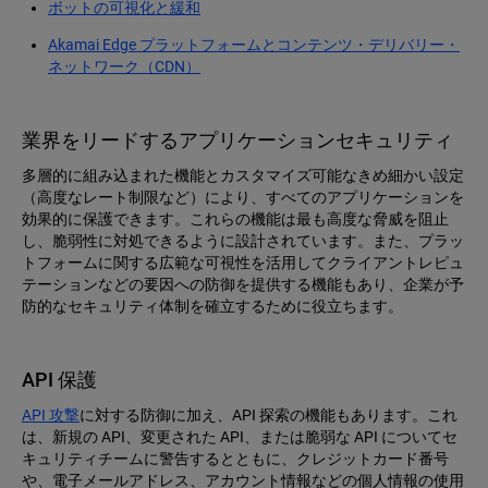
ボットの可視化と緩和
Akamai Edge プラットフォームとコンテンツ・デリバリー・
ネットワーク（CDN）
業界をリードするアプリケーションセキュリティ
多層的に組み込まれた機能とカスタマイズ可能なきめ細かい設定
（高度なレート制限など）により、すべてのアプリケーションを
効果的に保護できます。これらの機能は最も高度な脅威を阻止
し、脆弱性に対処できるように設計されています。また、プラッ
トフォームに関する広範な可視性を活用してクライアントレピュ
テーションなどの要因への防御を提供する機能もあり、企業が予
防的なセキュリティ体制を確立するために役立ちます。
API 保護
API 攻撃
に対する防御に加え、API 探索の機能もあります。これ
は、新規の API、変更された API、または脆弱な API についてセ
キュリティチームに警告するとともに、クレジットカード番号
や、電子メールアドレス、アカウント情報などの個人情報の使用