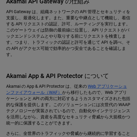
Akamai API Gateway の仕組み
API Gateway は、組織ネットワークの API 管理とセキュリティを
支援し、最適化します。また、重要な中継点として機能し、着信
する API リクエストの認証、許可、ルーティングを実行します。
このゲートウェイは防御の最前線に位置し、API リクエストがバ
ックエンドシステムとやり取りする前にリクエストを検査しま
す。つまり、トラフィックの認証と許可を通じて API を調べ、そ
の API がアクセス可能で効率的かつ安全であることを確認しま
す。
Akamai App & API Protector について
Akamai の App & API Protector は、従来の
Web アプリケーショ
ンファイアウォール（WAF）
から移行したもので、Web アプリ
ケーションと API の両方に対応するようカスタマイズされた包括
的な保護を提供します。このソリューションには次世代の WAAP
テクノロジーが実装されているので、自動化やインテリジェンス
を活用しながら、資産を高度なセキュリティ脅威から大規模かつ
統一的に保護することができます。
さらに、全世界のトラフィックや脅威から継続的に学習すること