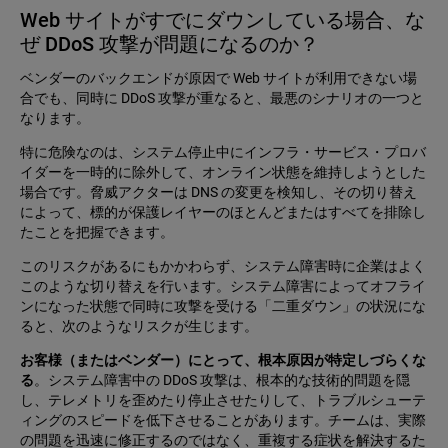
Web サイトがすでにダウンしている場合、な
ぜ DDoS 攻撃が問題になるのか？
ベンダーのバックエンドが原因で Web サイトが利用できない場
合でも、同時に DDoS 攻撃が重なると、最悪のシナリオの一つと
なります。
特に危険なのは、システム停止中にインフラ・サービス・プロバ
イダーを一時的に除外して、オンライン状態を維持しようとした
場合です。脅威アクターは DNS の変更を検知し、その切り替え
によって、標的が保護レイヤーのほとんどまたはすべてを排除し
たことを把握できます。
このリスクがあるにもかかわらず、システム障害時に企業はよく
このような切り替えを行います。システム障害によってオフライ
ンになった状態で同時に攻撃を受ける「二重ダウン」の状況にな
ると、次のようなリスクが生じます。
お客様（またはベンダー）にとって、根本原因が特定しづらくな
る
。システム障害中の DDoS 攻撃は、根本的な技術的問題を隠
し、テレメトリを歪めたり停止させたりして、トラブルシューテ
ィングのスピードを低下させることがあります。チームは、実際
の問題を迅速に修正するのではなく、重複する症状を解決するた