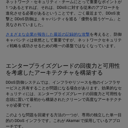
ネットワーク・セキュリティ・チームにとって重要なポイントが
1 つあるとすれば、それは、DDoS に対する従来のアプローチを
進化させる必要があるということです。ごく最近まで、DDoS 攻
撃と DDoS 防御は、キャパシティを巡る「優勢を競うゲーム」と
見なされていました。
さまざまな企業が報告した最近の記録的な攻撃
を考えると、防御
キャパシティは依然として重要ですが、ネットワークセキュリテ
ィ戦略を成功させるための唯一の基盤ではなくなっています。
エンタープライズグレードの回復力と可用性
を考慮したアーキテクチャを構築する
DDoS 防御システムでは、インフラやリソースを他のインフラサ
ービスと共有することが問題になる場合があります。効果的なセ
キュリティには、エンタープライズグレードの回復力と可用性を
念頭に置いて最初から構築されたクリーンで高度なアーキテクチ
ャが必要です。
このような問題を回避する方法の一つが、専用の独立した単一目
的の DDoS インフラです。これが Akamai で採用しているアプロ
ーチです。