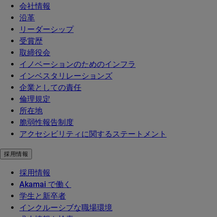
会社情報
沿革
リーダーシップ
受賞歴
取締役会
イノベーションのためのインフラ
インベスタリレーションズ
企業としての責任
倫理規定
所在地
脆弱性報告制度
アクセシビリティに関するステートメント
採用情報
採用情報
Akamai で働く
学生と新卒者
インクルーシブな職場環境