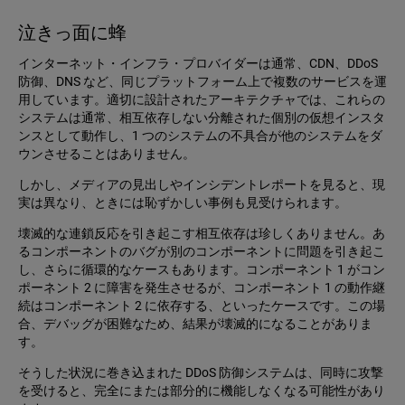
泣きっ面に蜂
インターネット・インフラ・プロバイダーは通常、CDN、DDoS
防御、DNS など、同じプラットフォーム上で複数のサービスを運
用しています。適切に設計されたアーキテクチャでは、これらの
システムは通常、相互依存しない分離された個別の仮想インスタ
ンスとして動作し、1 つのシステムの不具合が他のシステムをダ
ウンさせることはありません。
しかし、メディアの見出しやインシデントレポートを見ると、現
実は異なり、ときには恥ずかしい事例も見受けられます。
壊滅的な連鎖反応を引き起こす相互依存は珍しくありません。あ
るコンポーネントのバグが別のコンポーネントに問題を引き起こ
し、さらに循環的なケースもあります。コンポーネント 1 がコン
ポーネント 2 に障害を発生させるが、コンポーネント 1 の動作継
続はコンポーネント 2 に依存する、といったケースです。この場
合、デバッグが困難なため、結果が壊滅的になることがありま
す。
そうした状況に巻き込まれた DDoS 防御システムは、同時に攻撃
を受けると、完全にまたは部分的に機能しなくなる可能性があり