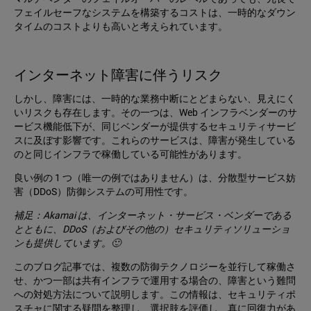
フェイルセーフなシステムを構築するコストは、一時的なダウン
タイムのコストよりも高いと考えられています。
インターネット障害に伴うリスク
しかし、障害には、一時的な業務中断にとどまらない、見えにく
いリスクも存在します。その一つは、Web インフラベンダーのサ
ービス機能低下が、同じベンダーが提供するセキュリティサービ
スに及ぼす影響です。これらのサービスは、障害が発生している
のと同じインフラで稼働している可能性があります。
良い例の 1 つ（唯一の例ではありません）は、分散型サービス妨
害（DDoS）防御システムの可用性です。
補足：Akamai は、インターネット・サービス・ベンダーである
とともに、DDoS（およびその他の）セキュリティソリューショ
ンも提供しています。🙂
このブログ記事では、複数の防御テクノロジーを並行して稼働さ
せ、かつ一部は共有インフラで運用する場合の、障害という難問
への対処方法について説明します。この情報は、セキュリティポ
スチャに関する疑問を整理し、選択肢を評価し、真に回復力があ