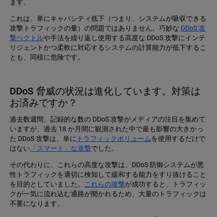
ます。
これは、単にキャパシティ低下（つまり、システムが吸収できる
攻撃トラフィックの量）の問題ではありません。巧妙な
DDoS 攻
撃ベクトル
や手法を繰り返し使用する高度な DDoS 攻撃にインテ
リジェントかつ柔軟に対応するシステムの計算能力が低下するこ
とも、同様に危険です。
DDoS 脅威の状況は進化しています。対策は
お済みですか？
過去数週間、記録的な数の DDoS 攻撃がメディアの注目を集めて
いますが、過去 18 か月間に観測された中で最も影響の大きかっ
た DDoS 攻撃は、単に
トラフィックボリューム
を使用するだけで
はない
「スマート」な攻撃
でした。
その代わりに、これらの高度な攻撃は、DDoS 防御システムが悪
性トラフィックを適切に検知して緩和する能力をすり抜けること
を目的としていました。
これらの攻撃
が成功すると、トラフィッ
クが一気に流れ込む通路が開かれるため、大量のトラフィックは
不要になります。