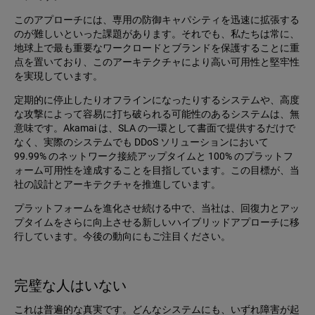
このアプローチには、専用の防御キャパシティを迅速に拡張する
のが難しいといった課題があります。それでも、私たちは常に、
地球上で最も重要なワークロードとブランドを保護することに重
点を置いており、このアーキテクチャにより高い可用性と堅牢性
を実現しています。
定期的に停止したりオフラインになったりするシステムや、高度
な攻撃によって容易に打ち破られる可能性のあるシステムは、無
意味です。Akamai は、SLA の一環として書面で提供するだけで
なく、実際のシステムでも DDoS ソリューションにおいて
99.99% のネットワーク接続アップタイムと 100% のプラットフ
ォーム可用性を達成することを目指しています。この目標が、当
社の設計とアーキテクチャを推進しています。
プラットフォームを進化させ続ける中で、当社は、回復力とアッ
プタイムをさらに向上させる新しいハイブリッドアプローチに移
行しています。今後の動向にもご注目ください。
完璧な人はいない
これは普遍的な真実です。どんなシステムにも、いずれ障害が起