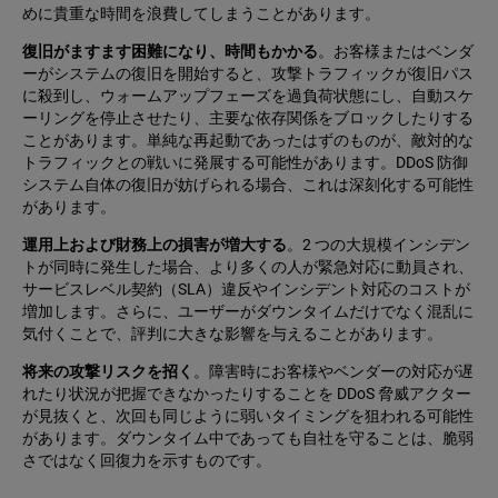
めに貴重な時間を浪費してしまうことがあります。
復旧がますます困難になり、時間もかかる
。お客様またはベンダ
ーがシステムの復旧を開始すると、攻撃トラフィックが復旧パス
に殺到し、ウォームアップフェーズを過負荷状態にし、自動スケ
ーリングを停止させたり、主要な依存関係をブロックしたりする
ことがあります。単純な再起動であったはずのものが、敵対的な
トラフィックとの戦いに発展する可能性があります。DDoS 防御
システム自体の復旧が妨げられる場合、これは深刻化する可能性
があります。
運用上および財務上の損害が増大する
。2 つの大規模インシデン
トが同時に発生した場合、より多くの人が緊急対応に動員され、
サービスレベル契約（SLA）違反やインシデント対応のコストが
増加します。さらに、ユーザーがダウンタイムだけでなく混乱に
気付くことで、評判に大きな影響を与えることがあります。
将来の攻撃リスクを招く
。障害時にお客様やベンダーの対応が遅
れたり状況が把握できなかったりすることを DDoS 脅威アクター
が見抜くと、次回も同じように弱いタイミングを狙われる可能性
があります。ダウンタイム中であっても自社を守ることは、脆弱
さではなく回復力を示すものです。