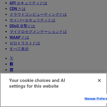
API セキュリティとは
CDN とは
クラウドコンピューティングとは
サイバーセキュリティとは
DDoS 攻撃とは
マイクロセグメンテーションとは
WAAP とは
ゼロトラストとは
すべて表示
Your cookie choices and AI
EMEA における法的通知
settings for this website
サービス稼働状況
お問い合わせ
Manage Prefer
日本語