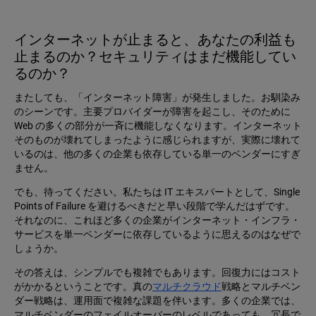
インターネットが止まると、あなたの利益も
止まるのか？セキュリティはまだ機能してい
るのか？
またしても、「インターネット障害」が発生しました。お馴染み
のシーンです。主要プロバイダーが障害を起こし、そのために
Web の多くの部分が一斉に機能しなくなります。インターネット
そのものが壊れてしまったように感じられますが、実際に壊れて
いるのは、他の多くの企業も依存している単一のベンダーにすぎ
ません。
でも、待ってください。私たちは IT エキスパートとして、Single
Points of Failure を避けるべきだと早い段階で学んだはずです。
それなのに、これほど多くの企業がインターネット・インフラ・
サービスを単一ベンダーに依存しているように思えるのはなぜで
しょうか。
その答えは、シンプルでも複雑でもあります。回復力にはコスト
がかかるということです。真の
マルチクラウド
戦略とマルチベン
ダー戦略は、運用面で複雑な課題を伴います。多くの企業では、
マルチベンダーのフェイルオーバーのレベルであっても、冗長で