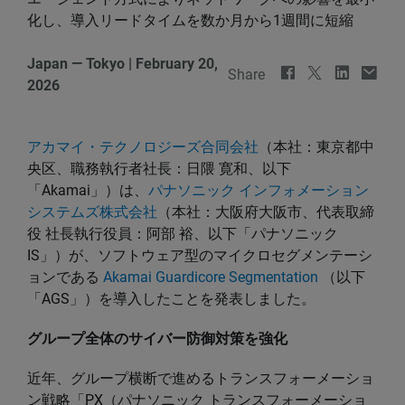
化し、導入リードタイムを数か月から1週間に短縮
Japan — Tokyo
|
February 20,
Share
2026
アカマイ・テクノロジーズ合同会社
（本社：東京都中
央区、職務執行者社長：日隈 寛和、以下
「Akamai」）は、
パナソニック インフォメーション
システムズ株式会社
（本社：大阪府大阪市、代表取締
役 社長執行役員：阿部 裕、以下「パナソニック
IS」）が、ソフトウェア型のマイクロセグメンテーシ
ョンである
Akamai Guardicore Segmentation
（以下
「AGS」）を導入したことを発表しました。
グループ全体のサイバー防御対策を強化
近年、グループ横断で進めるトランスフォーメーショ
ン戦略「PX（パナソニック トランスフォーメーショ