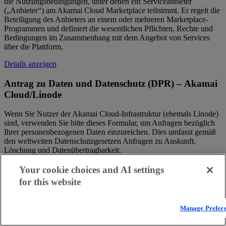
die Nutzungsbedingungen, unter denen ein Serviceanbieter
(„Anbieter“) am Akamai Cloud Marketplace teilnimmt. Er regelt die
Beteiligung des Anbieters an einem oder mehreren Marketplace-
Programmen und definiert die wesentlichen Pflichten, Rechte und
Bedingungen im Zusammenhang mit dem Angebot von Services
über die Plattform.
Details anzeigen
Antrag zu Daten und Datenschutz (DPR) – Akamai
Cloud/Linode
Wenn Sie Nutzer der Akamai Cloud-Infrastruktur (ehemals Linode)
sind, verwenden Sie bitte dieses Formular, um Anfragen bezüglich
Ihrer personenbezogenen Daten einzureichen. Dies umfasst gemäß
den weltweiten Datenschutzgesetzen Anfragen zu Auskunft,
Löschung und Datenübertragbarkeit.
Details anzeigen
Your cookie choices and AI settings
for this website
Anbieter-Rahmenvertrag Akamai Cloud
Marketplace
Manage Prefer
Der Anbieter-Rahmenvertrag Akamai Cloud Marketplace beschreibt