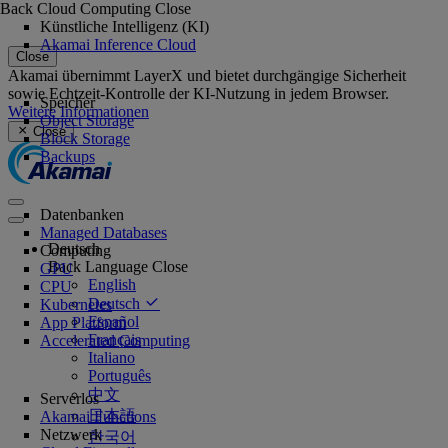
Back
Cloud Computing
Close
Künstliche Intelligenz (KI)
Akamai Inference Cloud
Close
Akamai übernimmt LayerX und bietet durchgängige Sicherheit
sowie Echtzeit-Kontrolle der KI-Nutzung in jedem Browser.
Speicher
Weitere Informationen
Object Storage
Close
Block Storage
Backups
Datenbanken
Managed Databases
Deutsch
Computing
Back
Language
Close
GPU
English
CPU
Deutsch
Kubernetes
Español
App Platform
Français
Accelerated Computing
Italiano
Português
中文
Serverlos
日本語
Akamai Functions
Netzwerk
한국어