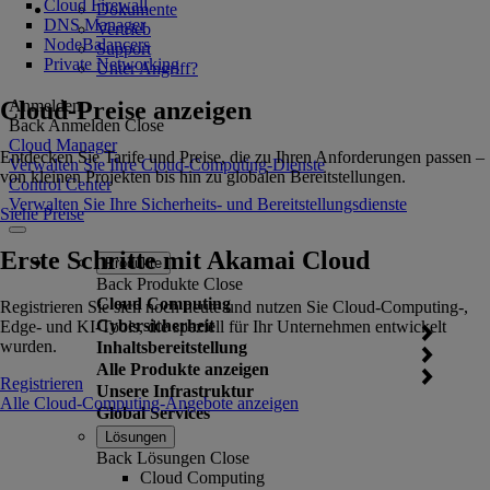
Cloud Firewall
Dokumente
DNS Manager
Vertrieb
NodeBalancers
Support
Private Networking
Unter Angriff?
Cloud-Preise anzeigen
Anmelden
Back
Anmelden
Close
Cloud Manager
Entdecken Sie Tarife und Preise, die zu Ihren Anforderungen passen –
Verwalten Sie Ihre Cloud-Computing-Dienste
von kleinen Projekten bis hin zu globalen Bereitstellungen.
Control Center
Verwalten Sie Ihre Sicherheits- und Bereitstellungsdienste
Siehe Preise
Erste Schritte mit Akamai Cloud
Produkte
Back
Produkte
Close
Cloud Computing
Registrieren Sie sich noch heute und nutzen Sie Cloud-Computing-,
Cybersicherheit
Edge- und KI-Tools, die speziell für Ihr Unternehmen entwickelt
wurden.
Inhaltsbereitstellung
Alle Produkte anzeigen
Registrieren
Unsere Infrastruktur
Alle Cloud-Computing-Angebote anzeigen
Global Services
Lösungen
Back
Lösungen
Close
Cloud Computing