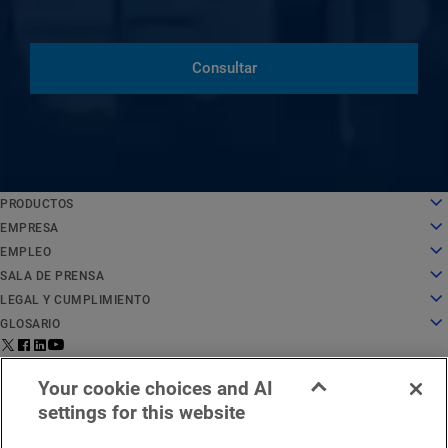
Consultar
PRODUCTOS
English
Cloud computing
EMPRESA
Deutsch
Seguridad
Sobre nosotros
EMPLEO
Español
Distribución de contenido
Historia
Empleo
SALA DE PRENSA
Français
Todos los productos y pruebas
Liderazgo
Trabajar en Akamai
Sala de prensa
LEGAL Y CUMPLIMIENTO
Italiano
Servicios globales
Premios
Estudiantes y recién licenciados
Comunicados de prensa
Aspectos legales
GLOSARIO
Português
Junta directiva
Entorno laboral inclusivo
En las noticias
Cumplimiento de la seguridad de la información
¿Qué es la seguridad de API?
中文
Infrastructure for Innovation
Buscar puestos de trabajo
Recursos multimedia
Centro de confianza de privacidad
¿Qué es una CDN?
Aviso legal para la región de
Estado del
日本語
Contáctanos
Your cookie choices and AI
Relaciones con los inversores
Blog cultural
Declaración de privacidad
¿Qué es el cloud computing?
EMEA
servicio
한국어
settings for this website
Responsabilidad corporativa
Configuración de cookies
¿Qué es la ciberseguridad?
Español
Ética
Reglamento de Servicios Digitales (DSA) de la UE
¿Qué es un ataque DDoS?