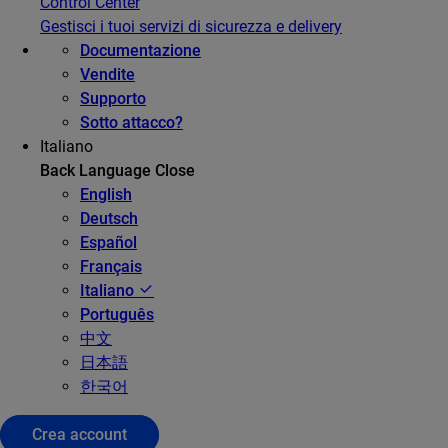
Control Center
Gestisci i tuoi servizi di sicurezza e delivery
Documentazione
Vendite
Supporto
Sotto attacco?
Italiano
Back
Language
Close
English
Deutsch
Español
Français
Italiano
Português
中文
日本語
한국어
Crea account