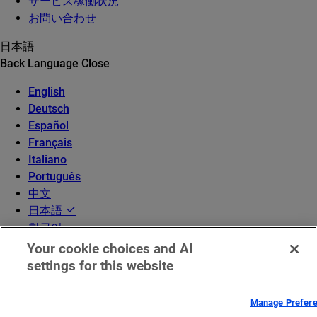
サービス稼働状況
お問い合わせ
日本語
Back
Language
Close
English
Deutsch
Español
Français
Italiano
Português
中文
日本語
한국어
Your cookie choices and AI
settings for this website
Manage Prefer
© 2026 Akamai Technologies