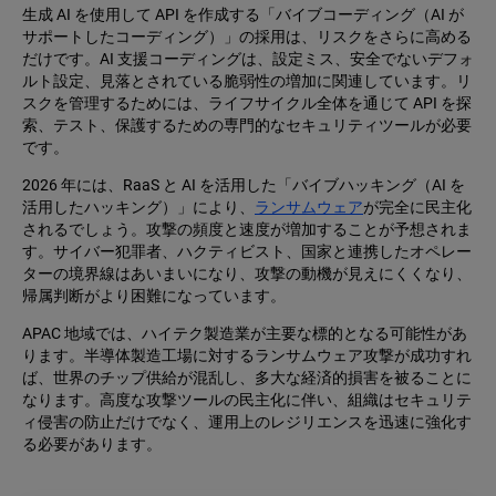
生成 AI を使用して API を作成する「バイブコーディング（AI が
サポートしたコーディング）」の採用は、リスクをさらに高める
だけです。AI 支援コーディングは、設定ミス、安全でないデフォ
ルト設定、見落とされている脆弱性の増加に関連しています。リ
スクを管理するためには、ライフサイクル全体を通じて API を探
索、テスト、保護するための専門的なセキュリティツールが必要
です。
2026 年には、RaaS と AI を活用した「バイブハッキング（AI を
活用したハッキング）」により、
ランサムウェア
が完全に民主化
されるでしょう。攻撃の頻度と速度が増加することが予想されま
す。サイバー犯罪者、ハクティビスト、国家と連携したオペレー
ターの境界線はあいまいになり、攻撃の動機が見えにくくなり、
帰属判断がより困難になっています。
APAC 地域では、ハイテク製造業が主要な標的となる可能性があ
ります。半導体製造工場に対するランサムウェア攻撃が成功すれ
ば、世界のチップ供給が混乱し、多大な経済的損害を被ることに
なります。高度な攻撃ツールの民主化に伴い、組織はセキュリテ
ィ侵害の防止だけでなく、運用上のレジリエンスを迅速に強化す
る必要があります。