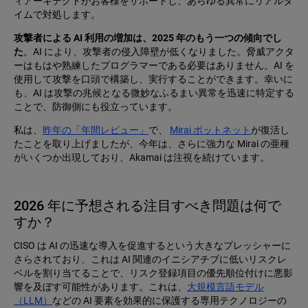
ィアーキテクトがお客様をサポートし、あらゆる異常にリアルタ
イムで対処します。
攻撃者による AI 利用の増加は、2025 年のもう一つの傾向でし
た
。AI により、攻撃者の侵入障壁が低くなりました。脅威アクタ
ーはもはや熟練したプログラマーである必要はありません。AI を
使用して攻撃を口頭で構築し、実行することができます。幸いに
も、AI は攻撃の兆候となる微妙なふるまい異常を迅速に特定する
ことで、防御側にも役立っています。
私は、
昨年の「年間レビュー」
で、
Mirai ボットネット
が復活し
たことを取り上げましたが、今年は、さらに強力な Mirai の亜種
がいくつか出現しており、Akamai は注視を続けています。
2026 年に予想される注目すべき問題は何で
すか？
CISO は AI の迅速な導入を促進するという大きなプレッシャーに
さらされており、これは AI 関連のイニシアチブに低いリスクレ
ベルを割り当てることで、リスク登録項目の優先順位付けに悪影
響を及ぼす可能性があります。これは、
大規模言語モデル
（LLM）
などの AI 要素を効果的に保護する専用テクノロジーの