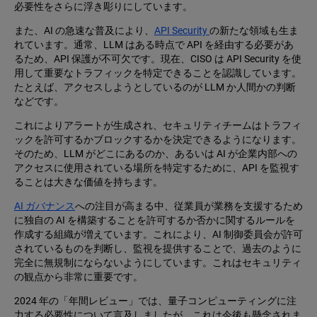
必要性をさらに浮き彫りにしています。
また、AI の急速な普及により、
API Security
の新たな領域も生ま
れています。通常、LLM はある時点で API を経由する必要があ
るため、API 保護が不可欠です。現在、CISO は API Security を使
用して重要なトラフィックを特定できることを認識しています。
たとえば、アクセスしようとしているのが LLM か人間かの判断
などです。
これによりアラートが生成され、セキュリティチームはトラフィ
ックを許可するかブロックするかを決定できるようになります。
そのため、LLM がどこにあるのか、あるいは AI が企業内部への
アクセスに使用されている場所を特定するために、API を監視す
ることは大きな価値を持ちます。
AI ガバナンス
への注目が高まる中、従業員が業務を支援するため
に独自の AI を構築することを許可するか否かに関するルールを
作成する組織が増えています。これにより、AI 制御委員会が許可
されているものを判断し、監視を提供することで、過去のように
完全に無規制にならないようにしています。これはセキュリティ
の観点から非常に重要です。
2024 年の「年間レビュー」では、量子コンピューティングに注
力する必要性について言及しましたが、これは今後も懸念されま