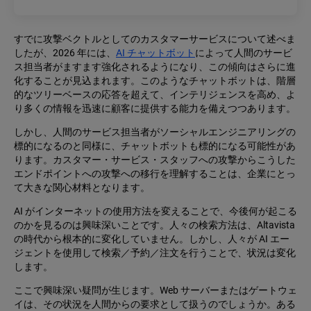
すでに攻撃ベクトルとしてのカスタマーサービスについて述べま
したが、2026 年には、
AI チャットボット
によって人間のサービ
ス担当者がますます強化されるようになり、この傾向はさらに進
化することが見込まれます。このようなチャットボットは、階層
的なツリーベースの応答を超えて、インテリジェンスを高め、よ
り多くの情報を迅速に顧客に提供する能力を備えつつあります。
しかし、人間のサービス担当者がソーシャルエンジニアリングの
標的になるのと同様に、チャットボットも標的になる可能性があ
ります。カスタマー・サービス・スタッフへの攻撃からこうした
エンドポイントへの攻撃への移行を理解することは、企業にとっ
て大きな関心材料となります。
AI がインターネットの使用方法を変えることで、今後何が起こる
のかを見るのは興味深いことです。人々の検索方法は、Altavista
の時代から根本的に変化していません。しかし、人々が AI エー
ジェントを使用して検索／予約／注文を行うことで、状況は変化
します。
ここで興味深い疑問が生じます。Web サーバーまたはゲートウェ
イは、その状況を人間からの要求として扱うのでしょうか。ある