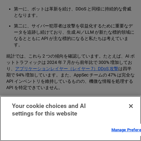
第一に、ボットは革新を続け、DDoS と同様に持続的な脅威
となります。
第二に、サイバー犯罪者は攻撃を収益化するために重要なデ
ータを追跡し続けており、生成 AI／LLM が新たな標的領域に
なるとともに API が主な標的になると私たちは考えていま
す。
統計では、これら 2 つの傾向を確認しています。たとえば、AI ボ
ットトラフィックは 2024 年 7 月から前年比で 300% 増加してお
り、
アプリケーションレイヤー（レイヤー 7）DDoS 攻撃
は四半
期で 94% 増加しています。また、AppSec チームの 47% は完全な
API インベントリを維持しているものの、機微な情報を処理する
API を特定できていません。
次に、SOTI レポートで検討されたフレームワークの一部につい
て言及します。特に目立ったリソースは次のとおりです。
Your cookie choices and AI
settings for this website
実際の攻撃アラートをさまざまなフレームワークにマッピン
グ
した知見。業界標準に基づいた実際の攻撃傾向を示してい
ます（サンプル結果 —
OWASP
32%、
MITRE
30%、
ISO
22%、
Manage Prefer
GDPR
21%、
PCI DSS
16%）