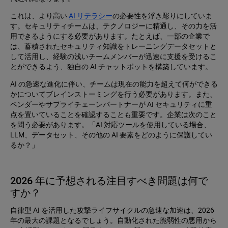
これは、より高い
AI リテラシー
の必要性を浮き彫りにしていま
す。セキュリティチームは、テクノロジーに精通し、その力を活
用できるようにする必要があります。たとえば、一部の企業で
は、蓄積されたセキュリティ知識をトレーニングデータセットと
して活用し、経験の浅いチームメンバーが迅速に支援を受けるこ
とができるよう、独自の AI チャットボットを構築しています。
AI の急速な進化に伴い、チームは現在の能力を超えて何ができる
かについてブレインストーミングを行う必要があります。また、
ベンダーやサプライチェーンパートナーが AI セキュリティに重
点を置いていることを確認することも重要です。企業は次のこと
を問う必要があります。「AI 対応ツールを使用している場合、
LLM、データセット、その他の AI 要素をどのように保護してい
るか？」
2026 年に予想される注目すべき問題は何で
すか？
自律型 AI を活用した攻撃ライフサイクルの急速な加速は、2026
年の最大の課題となるでしょう。自動化された脆弱性の悪用から