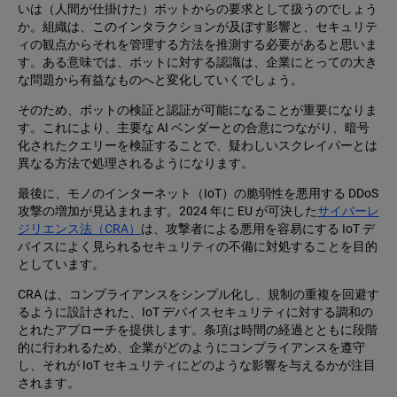
いは（人間が仕掛けた）ボットからの要求として扱うのでしょう
か。組織は、このインタラクションが及ぼす影響と、セキュリテ
ィの観点からそれを管理する方法を推測する必要があると思いま
す。ある意味では、ボットに対する認識は、企業にとっての大き
な問題から有益なものへと変化していくでしょう。
そのため、ボットの検証と認証が可能になることが重要になりま
す。これにより、主要な AI ベンダーとの合意につながり、暗号
化されたクエリーを検証することで、疑わしいスクレイパーとは
異なる方法で処理されるようになります。
最後に、モノのインターネット（IoT）の脆弱性を悪用する DDoS
攻撃の増加が見込まれます。2024 年に EU が可決した
サイバーレ
ジリエンス法（CRA）
は、攻撃者による悪用を容易にする IoT デ
バイスによく見られるセキュリティの不備に対処することを目的
としています。
CRA は、コンプライアンスをシンプル化し、規制の重複を回避す
るように設計された、IoT デバイスセキュリティに対する調和の
とれたアプローチを提供します。条項は時間の経過とともに段階
的に行われるため、企業がどのようにコンプライアンスを遵守
し、それが IoT セキュリティにどのような影響を与えるかが注目
されます。