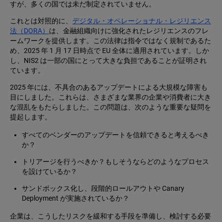
すが、多くの国では未だ制定されていません。
これとは対照的に、
デジタル・オペレーショナル・レジリエンス
法（DORA）
は、金融組織向けに強化されたレジリエンスのフレ
ームワークを提供します。この法律は指令ではなく規制であるた
め、2025 年 1 月 17 日時点で EU 全体に適用されています。しか
し、NIS2 は一部の国にとって大きな負担であることが証明され
ています。
2025 年には、不具合のあるアップデートによる大規模な障害も
目にしました。これらは、さまざまな業界の企業や消費者に大き
な混乱をもたらしました。この問題は、次のような重要な疑問を
提起します。
すべてのベンダーのアップデートを信頼できると考えるべき
か？
トリアージを行うべきか？もしそうならどのようなプロセス
を設けているか？
サンドボックス化し、段階的ロールアウトや Canary
Deployment が実施されているか？
企業は、こうしたリスクを緩和する手段を準備し、検討する必要