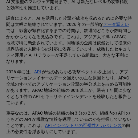
AI 支援型のマルウェア開発まで、AI は新たなレベルの攻撃精度
と効率性を推進しています。
調査によると、AI を活用した攻撃が成功を収めるために必要な時
間は大幅に短縮されています。2026 年の一般的な
データ漏えい
では、影響が顕在化するまでの時間は、数週間どころか数時間し
かかからなくなる見込みです。これは、アジア太平洋（APAC）
地域で特に懸念されています。同地域の企業は依然として従来の
境界防御と人間中心の対応に依存しています。成熟したセキュリ
ティ運用と AI リテラシーが不足している組織は、大きな不利に
なります。
2026 年には、
API
が他のあらゆる攻撃ベクトルを上回り、アプ
リケーションレイヤーのデータ漏えいの主な原因となり、APAC
全域のすべてのアプリケーション攻撃の半分以上を占める可能性
があります。APAC 地域の組織の 80% 以上が、過去 1 年間に少な
くとも 1 件の API セキュリティインシデントを経験したと報告し
ています。
重要なのは、APAC 地域の組織の約 3 分の 2 が、組織内の API の
うちどの API が機微な情報を処理しているのかを把握していない
ことです。これは、
API インベントリの可視性とガバナンス
の向
上の必要性を浮き彫りにしています。