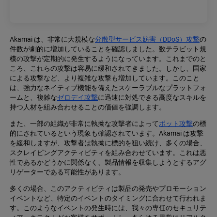
Akamai は、非常に大規模な
分散型サービス妨害（DDoS）攻撃
の
件数が劇的に増加していることを確認しました。数テラビット規
模の攻撃が定期的に発生するようになっています。これまでのと
ころ、これらの攻撃は容易に緩和されてきました。しかし、国家
による攻撃など、より複雑な攻撃も増加しています。このこと
は、強力なネイティブ機能を備えたスケーラブルなプラットフォ
ームと、複雑な
ゼロデイ攻撃
に迅速に対処できる高度なスキルを
持つ人材を組み合わせることの価値を強調します。
また、一部の組織が非常に執拗な攻撃者によって
ボット攻撃
の標
的にされているという現象も確認されています。Akamai は攻撃
を緩和しますが、攻撃者は執拗に標的を狙い続け、多くの場合、
スクレイピングアクティビティを組み合わせています。これは悪
性であるかどうかに関係なく、製品情報を収集しようとするアグ
リゲーターである可能性があります。
多くの場合、このアクティビティは製品の発売やプロモーション
イベントなど、特定のイベントのタイミングに合わせて行われま
す。このようなイベントの発生時には、我々の専任のセキュリテ