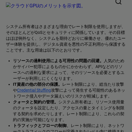
システム所有者はさまざまな理由でレート制限を使用しますが、
そのほとんどがQoSとセキュリティに関係しています。その目標
はほぼ例外なく、システムを期待どおりに稼働させ、優れたユー
ザー体験を提供し、デジタル資産を悪性の不正利用から保護する
ことです。主な用途は以下のとおりです。
リソースの過剰使用による可用性の問題の回避。
人気のため
かサイバー犯罪によるものかにかかわらず、APIなどのリソ
ースへの過剰な要求によって、そのリソースを必要とするユ
ーザーが利用しにくくなります。
IT資産の他の部分の保護。
レート制限により、総当たり攻撃
や
Credential Stuffing
攻撃によって発生する可能性のあるネッ
トワーク侵入やデータ漏えいのリスクが軽減します。
クォータと契約の管理。
システム所有者は、リソース使用量
のクォータを設定したり、アクセスの量とタイミングを制限
する契約を求めたりします。レート制限により、これらの契
約の実施が可能になります。
トラフィックとフローの制御
。レート制限により、ネットワ
ークトラフィックのフローが定義されたレベル内に維持され