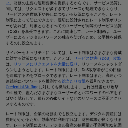
ィ
、財務の主要な運用要素を提供するからです。サービス品質に
関しては、リクエストが多すぎてリソースが処理できなくなり、
サービスの速度低下や停止につながる状況になることを、レート
制限によって防止できます。適切に設計されたレート制限ポリシ
ーがあれば、対象となるすべてのユーザーが同等のサービス品質
（QoS）を享受できます。これに関連して、レート制限は、ユー
ザーによるデジタルリソースの独占を防げるため、公平性を確保
するのに役立ちます。
サイバーセキュリティについては、レート制限はさまざまな脅威
に対する対策になります。たとえば、
サービス妨害（DoS）攻撃
は、
リソースにリクエストを大量に送り
、リソースをシャットダ
ウンしようとします。レート制限により、DoS攻撃者がこの目標
を達成するのをブロックできます。レート制限はまた、高速かつ
連続的にパスワードを推測する
総当たり攻撃
を緩和できます。
Credential Stuffing
に対しても機能します。これは総当たり攻撃
の亜種で、盗んださまざまなユーザー名とパスワードのペアをす
ばやく試行して、銀行のWebサイトなどのリソースに不正アクセ
スするものです。
レート制限は、企業の財務面でも役立ちます。デジタル資産には
費用がかかるため、効率的に利用すれば、財務成果が良くなりま
す。レート制限により、デジタル資産の使用量が予測可能な範囲