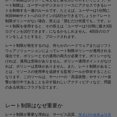
レート制限はポリシーと考えると最も分かりやすいでしょう。レ
ート制限は、ユーザーがデジタルリソースにアクセスできるレー
トを制御する一連のルールです。たとえば、ユーザーは1分間に
何回Webサイトへのログインの試行ができるでしょうか？レート
制限ポリシーがない場合、答えは「望むだけ何度でも」です。レ
ート制限を使用すると、その答えは「ユーザーは1分間に最大3回
ログインを試行できます」になるかもしれません。4回目のログ
インをしようとすると、ブロックされます。
レート制限が発生するのは、何らかのハードウェアまたはソフト
ウェアソリューションによってレート制限ポリシーが適用される
場合です。ポリシーとその適用の両方が必要です。ポリシーがな
ければ、適用は意味がありません。ポリシー適用ポイントがなけ
れば、ポリシーは意味がありません。また、レート制限があるこ
とは、リソースの使用率を追跡する監視ツールが存在することに
なります。このツールは、サーバーの「高温状態」やサイバー攻
撃が進行中であることを示す疑わしいアクティビティなど、問題
のある状況にフラグを立てます。
レート制限はなぜ重要か
レート制限が重要な理由は、サービス品質、
サイバーセキュリテ