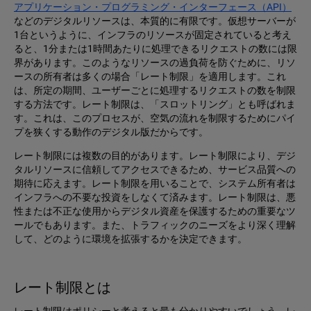
アプリケーション・プログラミング・インターフェース（API）
などのデジタルリソースは、本質的に有限です。仮想サーバーが
1台というように、インフラのリソースが固定されていると考え
ると、1分または1時間あたりに処理できるリクエストの数には限
界があります。このようなリソースの過負荷を防ぐために、リソ
ースの所有者は多くの場合「レート制限」を適用します。これ
は、所定の期間、ユーザーごとに処理するリクエストの数を制限
する方法です。レート制限は、「スロットリング」とも呼ばれま
す。これは、このプロセスが、空気の流れを制限するためにパイ
プを狭くする動作のデジタル版だからです。
レート制限には複数の目的があります。レート制限により、デジ
タルリソースに信頼してアクセスできるため、サービス品質への
期待に応えます。レート制限を用いることで、システム所有者は
インフラへの不要な投資をしなくて済みます。レート制限は、悪
性または不正な使用からデジタル資産を保護するための重要なツ
ールでもあります。また、トラフィックのニーズをより深く理解
して、どのように環境を拡張するかを決定できます。
レート制限とは