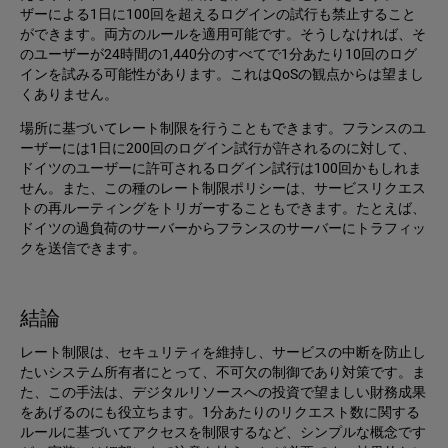
ザーによる1日に100回を超えるログインの試行も禁止すること
ができます。両方のルールを適用可能です。そうしなければ、そ
のユーザーが24時間の1,440分のすべてで1分あたり10回のログ
インを試みる可能性があります。これはQoSの観点からは望まし
くありません。
場所に基づいてレート制限を行うこともできます。フランスのユ
ーザーには1日に200回のログイン試行が許されるのに対して、
ドイツのユーザーに許可されるログイン試行は100回かもしれま
せん。また、この種のレート制限ポリシーは、サービスリクエス
トの再ルーティングをトリガーすることもできます。たとえば、
ドイツの過負荷のサーバーからフランスのサーバーにトラフィッ
クを送信できます。
結論
レート制限は、セキュリティを維持し、サービスの中断を防止し
たいシステム所有者にとって、不可欠の制御であり対策です。ま
た、この手法は、デジタルリソースへの投資で望ましい財務成果
をあげるのにも役立ちます。1分あたりのリクエスト数に関する
ルールに基づいてアクセスを制限するなど、シンプルな概念です