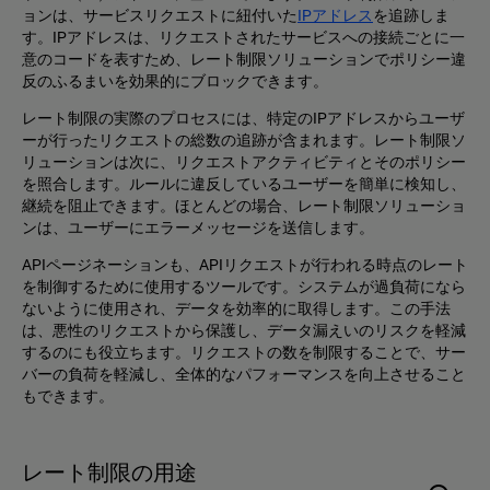
ョンは、サービスリクエストに紐付いた
IPアドレス
を追跡しま
す。IPアドレスは、リクエストされたサービスへの接続ごとに一
意のコードを表すため、レート制限ソリューションでポリシー違
反のふるまいを効果的にブロックできます。
レート制限の実際のプロセスには、特定のIPアドレスからユーザ
ーが行ったリクエストの総数の追跡が含まれます。レート制限ソ
リューションは次に、リクエストアクティビティとそのポリシー
を照合します。ルールに違反しているユーザーを簡単に検知し、
継続を阻止できます。ほとんどの場合、レート制限ソリューショ
ンは、ユーザーにエラーメッセージを送信します。
APIページネーションも、APIリクエストが行われる時点のレート
を制御するために使用するツールです。システムが過負荷になら
ないように使用され、データを効率的に取得します。この手法
は、悪性のリクエストから保護し、データ漏えいのリスクを軽減
するのにも役立ちます。リクエストの数を制限することで、サー
バーの負荷を軽減し、全体的なパフォーマンスを向上させること
もできます。
レート制限の用途