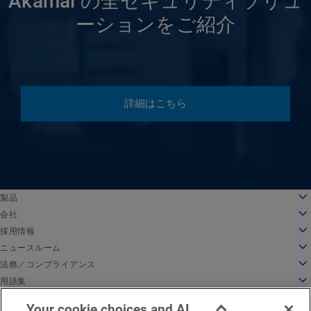
Akamai の全セキュリティソリュ
ーションをご紹介
詳細はこちら
English
製品
Deutsch
クラウドコンピューティング
会社
Español
セキュリティ
会社情報
採用情報
Français
コンテンツデリバリー
沿革
採用情報
ニュースルーム
Italiano
すべての製品とトライアル
リーダーシップ
Akamai で働く
ニュースルーム
法務／コンプライアンス
Português
グローバルサービス
受賞歴
学生と新卒者
プレスリリース
法務
用語集
中文
取締役会
インクルーシブな職場環境
Akamai 関連ニュース
情報セキュリティコンプライアンス
API セキュリティとは
日本語
Your cookie choices and AI
イノベーションのためのインフラ
求人情報を検索
メディア向けリソース
Privacy Trust Center
CDN とは