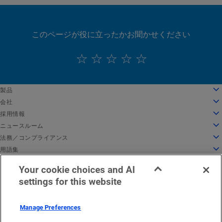
このページが役に立ったかお聞かせください
English
製品
Deutsch
クラウドコンピューティング
会社
Español
セキュリティ
会社情報
採用情報
Français
コンテンツデリバリー
沿革
採用情報
ニュースルーム
Italiano
すべての製品とトライアル
リーダーシップ
Akamai で働く
ニュースルーム
法務／コンプライアンス
Português
グローバルサービス
受賞歴
学生と新卒者
プレスリリース
法務
用語集
中文
取締役会
インクルーシブな職場環境
Akamai 関連ニュース
情報セキュリティコンプライアンス
API セキュリティとは
日本語
Your cookie choices and AI
イノベーションのためのインフラ
求人情報を検索
メディア向けリソース
Privacy Trust Center
CDN とは
EMEA における法的通知
サービス稼働状況
お問い合わせ
한국어
settings for this website
インベスタリレーションズ
カルチャーブログ
プライバシー保護方針
クラウドコンピューティングとは
日本語
企業としての責任
Cookie 設定
サイバーセキュリティとは
倫理規定
EUデジタルサービス法（DSA）
DDoS 攻撃とは
Manage Preferences
所在地
マイクロセグメンテーションとは
© 2026 Akamai Technologies