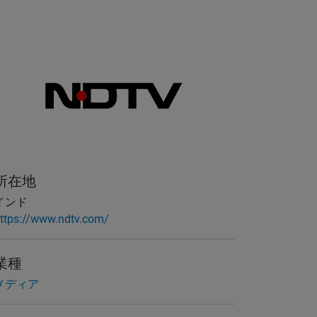
所在地
インド
ttps://www.ndtv.com/
業種
メディア