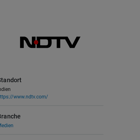
Standort
ndien
ttps://www.ndtv.com/
Branche
edien