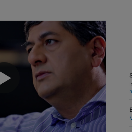
I
h
M