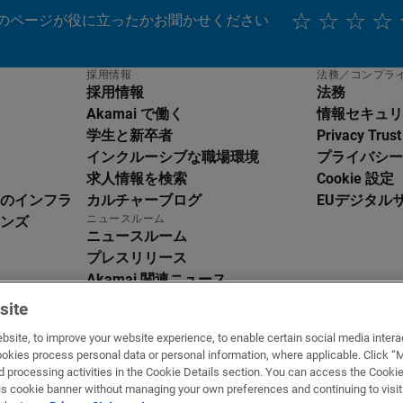
のページが役に立ったかお聞かせください
採用情報
法務／コンプラ
採用情報
法務
Akamai で働く
情報セキュリ
学生と新卒者
Privacy Trust
インクルーシブな職場環境
プライバシー
求人情報を検索
Cookie 設定
のインフラ
カルチャーブログ
EUデジタル
glish
ニュースルーム
ンズ
utsch
ニュースルーム
pañol
プレスリリース
ançais
Akamai 関連ニュース
aliano
メディア向けリソース
site
rtuguês
するステート
文
bsite, to improve your website experience, to enable certain social media interac
okies process personal data or personal information, where applicable. Click
本語
ted processing activities in the Cookie Details section. You can access the Co
국어
 this cookie banner without managing your own preferences and continuing to visit
本語