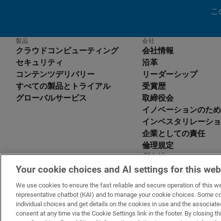
こ
製品
会社
クラウドコンピューティング
会社情報
セキュリティ
沿革
コンテンツデリバリー
リーダーシップ
すべての製品とトライアル
受賞歴
グローバルサービス
取締役会
イノベーションのため
En
インベスタリレーショ
De
企業としての責任
Es
倫理規定
Fr
所在地
It
Your cookie choices and AI settings for this web
脆弱性報告制度
Po
アクセシビリティに関
中
We use cookies to ensure the fast reliable and secure operation of this we
メント
representative chatbot (KAI) and to manage your cookie choices. Some co
日
individual choices and get details on the cookies in use and the associa
한
consent at any time via the Cookie Settings link in the footer. By closing
EMEA における法的通知
サービス稼働状況
お問い合わせ
日