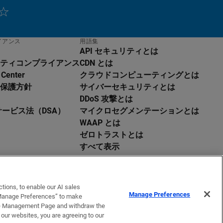
イアンス
用語集
API セキュリティとは
ティコンプライアンス
CDN とは
 Center
クラウドコンピューティングとは
保護方針
サイバーセキュリティとは
DDoS 攻撃とは
サービス法（DSA）
マイクロセグメンテーションとは
WAAP とは
ゼロトラストとは
すべて表示
tions, to enable our AI sales
Manage Preferences
 “Manage Preferences” to make
okie Management Page and withdraw the
 our websites, you are agreeing to our