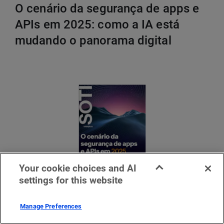
O cenário da segurança de apps e
APIs em 2025: como a IA está
mudando o panorama digital
Your cookie choices and AI
settings for this website
Manage Preferences
Com a IA e o crescimento das ameaças, as empresas