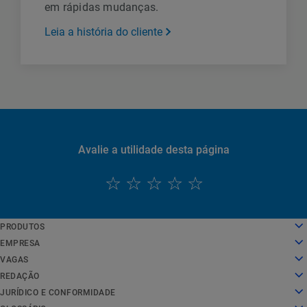
em rápidas mudanças.
Leia a história do cliente
Avalie a utilidade desta página
PRODUTOS
English
Computação em nuvem
EMPRESA
Deutsch
Segurança
Sobre nós
VAGAS
Español
Entrega de conteúdo
História
Vagas
REDAÇÃO
Français
Todos os produtos e avaliações
Liderança
O trabalho na Akamai
Redação
JURÍDICO E CONFORMIDADE
Italiano
Serviços globais
Prêmios
Estudantes e recém-formados
Comunicados à imprensa
Jurídico