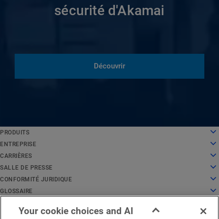
sécurité d'Akamai
Découvrir
English
PRODUITS
Deutsch
Cloud Computing
ENTREPRISE
Español
Sécurité
À propos de nous
CARRIÈRES
Français
Diffusion de contenu
Histoire
Carrières
SALLE DE PRESSE
Italiano
Tous les produits et essais
Direction
Travailler chez Akamai
Salle de presse
CONFORMITÉ JURIDIQUE
Português
Global Services
Récompenses
Étudiants et récents diplômés
Communiqués de presse
Juridique
GLOSSAIRE
中文
Conseil d'administration
Environnement de travail inclusif
Dans l'actualité
Conformité en matière de sécurité de l'information
Qu'est-ce que la sécurité des API ?
日本語
Your cookie choices and AI
Infrastructure pour l'innovation
Rechercher un emploi
Ressources multimédias
Centre de confiance pour la protection de la vie privée
Qu'est-ce qu'un réseau de diffusion de contenu (CDN) ?
Avis juridiques région EMEA
État du service
Nous contacter
한국어