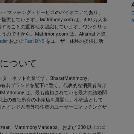
ンライン・マッチング・サービスのパイオニアであり、
E
ています。Matrimony.com は、400 万人を
A
供することの重要性を認識しています。ワンクリッ
から。Matrimony.com は、Akamai と連
nder
および
Fast DNS
をユーザー体験の提供に活
ted について
ンターネット企業です。BharatMatrimony、
imony などの有名ブランドを配下に置く、代表的な消費者向け
Matrimony は、最も信頼されている最大の結婚関
 以上の自社所有の小売店を展開し、小売店として
内とインド系海外移住者のユーザーにマッチングサ
。
yBazaar、MatrimonyMandaps、および 300 以上のコ