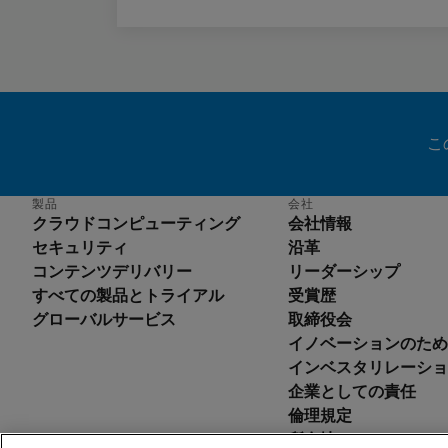
こ
製品
会社
クラウドコンピューティング
会社情報
セキュリティ
沿革
コンテンツデリバリー
リーダーシップ
すべての製品とトライアル
受賞歴
グローバルサービス
取締役会
イノベーションのため
En
インベスタリレーショ
De
企業としての責任
Es
倫理規定
Fr
所在地
It