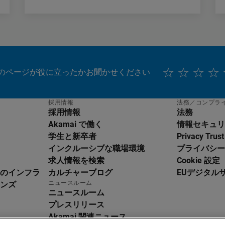
のページが役に立ったかお聞かせください
採用情報
法務／コンプラ
採用情報
法務
Akamai で働く
情報セキュリ
学生と新卒者
Privacy Trust
インクルーシブな職場環境
プライバシー
求人情報を検索
Cookie 設定
のインフラ
カルチャーブログ
EUデジタル
glish
ニュースルーム
ンズ
utsch
ニュースルーム
pañol
プレスリリース
ançais
Akamai 関連ニュース
aliano