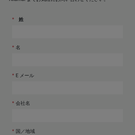
*
姓
*
名
*
E メール
*
会社名
*
国／地域