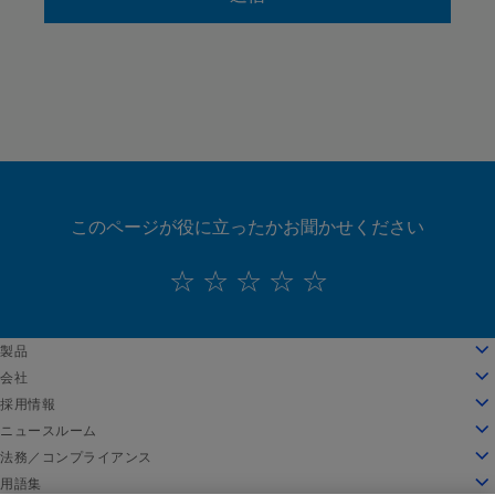
このページが役に立ったかお聞かせください
English
製品
Deutsch
クラウドコンピューティング
会社
Español
セキュリティ
会社情報
採用情報
Français
コンテンツデリバリー
沿革
採用情報
ニュースルーム
Italiano
すべての製品とトライアル
リーダーシップ
Akamai で働く
ニュースルーム
法務／コンプライアンス
Português
グローバルサービス
受賞歴
学生と新卒者
プレスリリース
法務
用語集
中文