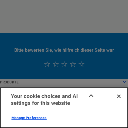
Bitte bewerten Sie, wie hilfreich dieser Seite war
English
PRODUKTE
Deutsch
Cloud Computing
UNTERNEHMEN
Español
Sicherheit
Über uns
Your cookie choices and AI
KARRIERE
Français
Inhaltsbereitstellung
Geschichte
Karriere
settings for this website
NACHRICHTEN UND PRESSEMITTEILUNGEN
Italiano
Alle Produkte und Testversionen
Unternehmensführung
Arbeiten bei Akamai
Nachrichten und Pressemitteilungen
RECHTLICHES UND COMPLIANCE
Português
Global Services
Auszeichnungen
Studenten und Absolventen
Pressemitteilungen
Rechtliches
GLOSSAR
Manage Preferences
中文
Board of Directors
Inklusiver Arbeitsplatz
In der Presse
Compliance der Informationssicherheit
Was ist API-Sicherheit?
日本語
Infrastruktur für Innovationen
Stellenangebote
Medienressourcen
Privacy Trust Center
Was ist ein CDN?