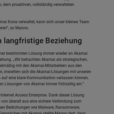
 dem proaktiven, vollständig verwalteten
mai Kona verwaltet, kann sich unser kleines Team
eren“, so Manno.
 langfristige Beziehung
einer bestimmten Lösung immer wieder an Akamai
ehung. „Wir betrachten Akamai als strategischen,
egelmäßig mit den Akamai-Mitarbeitern aus den
en, inwiefern sich die Akamai-Lösungen mit unseren
s auf eine klare Kommunikation verlassen können,
sten Lösungen von Akamai immer frühzeitig ein.“
nternet Access Enterprise. Dank dieser Lösung
e von überall aus eine sichere Verbindung zum
ehmen Bedrohungen wie Malware, Ransomware,
Gesprächen mit Akamai stellte Manno fest, dass