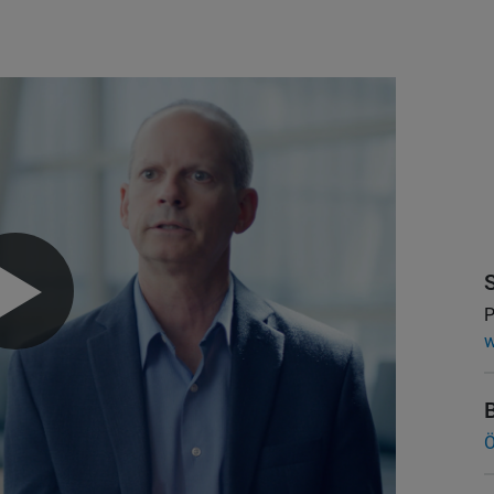
P
w
Ö