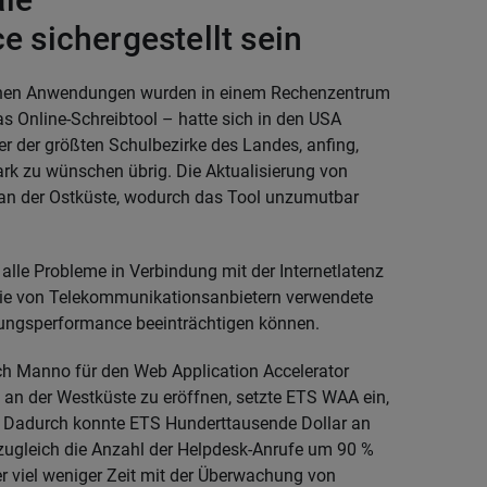
sichergestellt sein
tenen Anwendungen wurden in einem Rechenzentrum
s Online-Schreibtool – hatte sich in den USA
er der größten Schulbezirke des Landes, anfing,
ark zu wünschen übrig. Die Aktualisierung von
r an der Ostküste, wodurch das Tool unzumutbar
lle Probleme in Verbindung mit der Internetlatenz
owie von Telekommunikationsanbietern verwendete
dungsperformance beeinträchtigen können.
ch Manno für den Web Application Accelerator
an der Westküste zu eröffnen, setzte ETS WAA ein,
Dadurch konnte ETS Hunderttausende Dollar an
zugleich die Anzahl der Helpdesk-Anrufe um 90 %
r viel weniger Zeit mit der Überwachung von