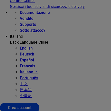
Control Center
Gestisci i tuoi servizi di sicurezza e delivery
Documentazione
Vendite
Supporto
Sotto attacco?
Italiano
Back
Language
Close
English
Deutsch
Español
Français
Italiano
Português
中文
日本語
한국어
Crea account