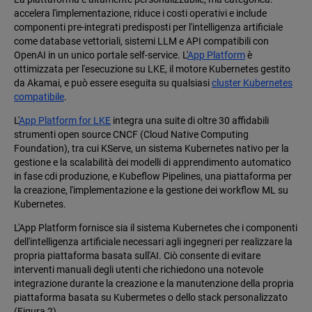
accelera l'implementazione, riduce i costi operativi e include
componenti pre-integrati predisposti per l'intelligenza artificiale
come database vettoriali, sistemi LLM e API compatibili con
OpenAI in un unico portale self-service. L'
App Platform
è
ottimizzata per l'esecuzione su LKE, il motore Kubernetes gestito
da Akamai, e può essere eseguita su qualsiasi
cluster Kubernetes
compatibile
.
L'
App Platform for LKE
integra una suite di oltre 30 affidabili
strumenti open source CNCF (Cloud Native Computing
Foundation), tra cui KServe, un sistema Kubernetes nativo per la
gestione e la scalabilità dei modelli di apprendimento automatico
in fase cdi produzione, e Kubeflow Pipelines, una piattaforma per
la creazione, l'implementazione e la gestione dei workflow ML su
Kubernetes.
L'App Platform fornisce sia il sistema Kubernetes che i componenti
dell'intelligenza artificiale necessari agli ingegneri per realizzare la
propria piattaforma basata sull'AI. Ciò consente di evitare
interventi manuali degli utenti che richiedono una notevole
integrazione durante la creazione e la manutenzione della propria
piattaforma basata su Kubermetes o dello stack personalizzato
(Figura 2).