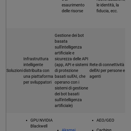
esaurimento
le identità, la
delle risorse
fiducia, ecc.
Gestione dei bot
basata
sull'intelligenza
artificiale e
Infrastruttura
sicurezza delle API
intelligente
(app, API e sistemi
Rete di connettività
Soluzioni
distribuita con
di protezione
dell'AI per persone e
una piattaforma
basati sull'AI, che
agenti
per sviluppatori
operano con i
sistemi di gestione
dei bot basati
sull'intelligenza
artificiale)
GPU NVIDIA
AEO/GEO
Blackwell
Akamai
Caching