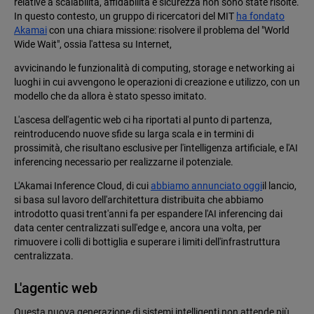
relative a scalabilità, affidabilità e sicurezza non sono state risolte.
In questo contesto, un gruppo di ricercatori del MIT
ha fondato
Akamai
con una chiara missione: risolvere il problema del "World
Wide Wait", ossia l'attesa su Internet,
avvicinando le funzionalità di computing, storage e networking ai
luoghi in cui avvengono le operazioni di creazione e utilizzo, con un
modello che da allora è stato spesso imitato.
L'ascesa dell'agentic web ci ha riportati al punto di partenza,
reintroducendo nuove sfide su larga scala e in termini di
prossimità, che risultano esclusive per l'intelligenza artificiale, e l'AI
inferencing necessario per realizzarne il potenziale.
L'Akamai Inference Cloud, di cui
abbiamo annunciato oggi
il lancio,
si basa sul lavoro dell'architettura distribuita che abbiamo
introdotto quasi trent'anni fa per espandere l'AI inferencing dai
data center centralizzati sull'edge e, ancora una volta, per
rimuovere i colli di bottiglia e superare i limiti dell'infrastruttura
centralizzata.
L'agentic web
Questa nuova generazione di sistemi intelligenti non attende più