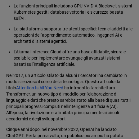
Le funzioni principali includono GPU NVIDIA Blackwell, sistemi
Kubernetes gestiti, database vettoriali e sicurezza basata
sull'AI.
La piattaforma supporta tre utenti specifici: tecnici addetti alle
operazioni dell'apprendimento automatico, ingegneri AI e
architetti di sistemi agentici.
L'Akamai Inference Cloud offre una base affidabile, sicura e
scalabile per implementare ovunque gli avanzati sistemi
basati sull'intelligenza artificiale.
Nel 2017, un articolo stilato da alcuni ricercatori ha cambiato in
modo silenzioso il corso della tecnologia. Questo articolo dal
titolo
Attention Is All You Need
ha introdotto l'architettura
Transformer, un nuovo tipo di modello per l'elaborazione di
linguaggio e dati che presto sarebbe stato alla base di quasi tutti i
principali progressi compiuti nell'intelligenza artificiale (AI).
All'epoca, la rivoluzione era limitata principalmente ai circoli
accademici e degli sviluppatori.
Cinque anni dopo, nel novembre 2022, OpenAI ha lanciato
ChatGPT. Per la prima volta, un pubblico più ampio ha potuto