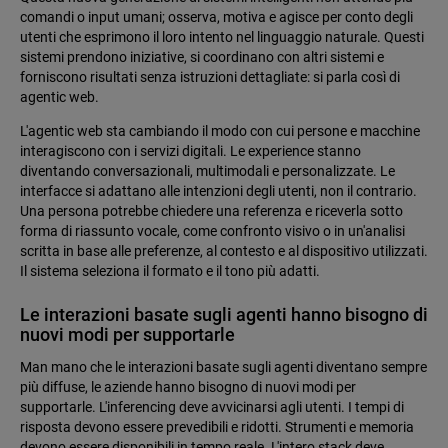
comandi o input umani; osserva, motiva e agisce per conto degli
utenti che esprimono il loro intento nel linguaggio naturale. Questi
sistemi prendono iniziative, si coordinano con altri sistemi e
forniscono risultati senza istruzioni dettagliate: si parla così di
agentic web.
L'agentic web sta cambiando il modo con cui persone e macchine
interagiscono con i servizi digitali. Le experience stanno
diventando conversazionali, multimodali e personalizzate. Le
interfacce si adattano alle intenzioni degli utenti, non il contrario.
Una persona potrebbe chiedere una referenza e riceverla sotto
forma di riassunto vocale, come confronto visivo o in un'analisi
scritta in base alle preferenze, al contesto e al dispositivo utilizzati.
Il sistema seleziona il formato e il tono più adatti.
Le interazioni basate sugli agenti hanno bisogno di
nuovi modi per supportarle
Man mano che le interazioni basate sugli agenti diventano sempre
più diffuse, le aziende hanno bisogno di nuovi modi per
supportarle. L'inferencing deve avvicinarsi agli utenti. I tempi di
risposta devono essere prevedibili e ridotti. Strumenti e memoria
devono essere disponibili in tempo reale. L'intero stack deve