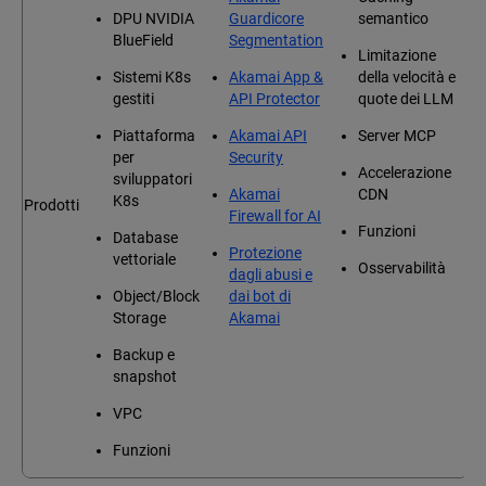
DPU NVIDIA
Guardicore
semantico
BlueField
Segmentation
Limitazione
Sistemi K8s
Akamai App &
della velocità e
gestiti
API Protector
quote dei LLM
Piattaforma
Akamai API
Server MCP
per
Security
Accelerazione
sviluppatori
Akamai
CDN
K8s
Prodotti
Firewall for AI
Funzioni
Database
Protezione
vettoriale
Osservabilità
dagli abusi e
Object/Block
dai bot di
Storage
Akamai
Backup e
snapshot
VPC
Funzioni