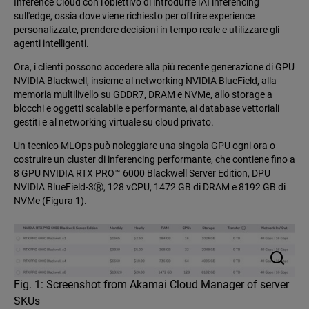
Inference Cloud con l'obiettivo di introdurre l'AI inferencing
sull'edge, ossia dove viene richiesto per offrire experience
personalizzate, prendere decisioni in tempo reale e utilizzare gli
agenti intelligenti.
Ora, i clienti possono accedere alla più recente generazione di GPU
NVIDIA Blackwell, insieme al networking NVIDIA BlueField, alla
memoria multilivello su GDDR7, DRAM e NVMe, allo storage a
blocchi e oggetti scalabile e performante, ai database vettoriali
gestiti e al networking virtuale su cloud privato.
Un tecnico MLOps può noleggiare una singola GPU ogni ora o
costruire un cluster di inferencing performante, che contiene fino a
8 GPU NVIDIA RTX PRO™ 6000 Blackwell Server Edition, DPU
NVIDIA BlueField-3Ⓡ, 128 vCPU, 1472 GB di DRAM e 8192 GB di
NVMe (Figura 1).
Fig. 1: Screenshot from Akamai Cloud Manager of server
SKUs