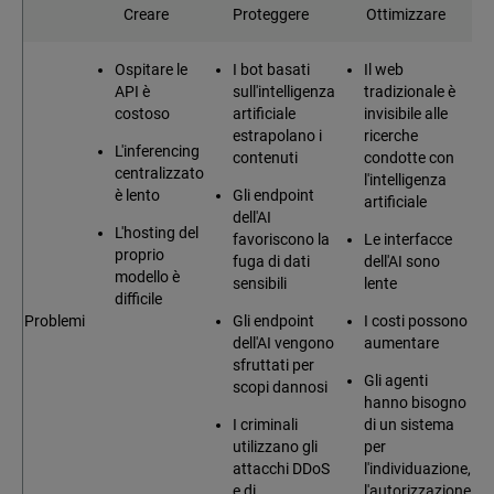
Creare
Proteggere
Ottimizzare
Ospitare le
I bot basati
Il web
API è
sull'intelligenza
tradizionale è
costoso
artificiale
invisibile alle
estrapolano i
ricerche
L'inferencing
contenuti
condotte con
centralizzato
l'intelligenza
è lento
Gli endpoint
artificiale
dell'AI
L'hosting del
favoriscono la
Le interfacce
proprio
fuga di dati
dell'AI sono
modello è
sensibili
lente
difficile
Problemi
Gli endpoint
I costi possono
dell'AI vengono
aumentare
sfruttati per
Gli agenti
scopi dannosi
hanno bisogno
I criminali
di un sistema
utilizzano gli
per
attacchi DDoS
l'individuazione,
e di
l'autorizzazione,