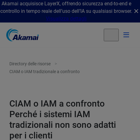
Akamai acquisisce LayerX, offrendo sicurezza end-to-end e
controllo in tempo reale dell’uso dell’IA su qualsiasi browser.
Visualizza dettagli
Directory delle risorse
CIAM o IAM tradizionale a confronto
CIAM o IAM a confronto
Perché i sistemi IAM
tradizionali non sono adatti
per i clienti