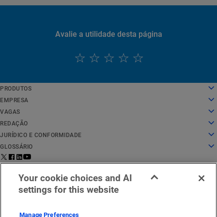
Avalie a utilidade desta página
PRODUTOS
English
Computação em nuvem
EMPRESA
Deutsch
Segurança
Sobre nós
VAGAS
Español
Entrega de conteúdo
História
Vagas
REDAÇÃO
Français
Todos os produtos e avaliações
Liderança
O trabalho na Akamai
Redação
JURÍDICO E CONFORMIDADE
Italiano
Serviços globais
Prêmios
Estudantes e recém-formados
Comunicados à imprensa
Jurídico
GLOSSÁRIO
Português
Conselho administrativo
Ambiente de trabalho inclusivo
Nas notícias
Conformidade com segurança da informação
O que é a segurança de APIs?
中文
Infraestrutura para inovação
Pesquisar cargos
Recursos de mídia
Privacy Trust Center
O que é uma CDN?
Aviso legal para
Status de
Entre em contato
日本語
Your cookie choices and AI
Relações com investidores
Blog de cultura
Declaração de privacidade
O que é computação em nuvem?
EMEA
serviço
conosco
한국어
settings for this website
Responsabilidade corporativa
Configurações de cookies
O que é cibersegurança?
Português
Ética
Lei de Serviços Digitais da UE (DSA)
O que é um ataque de DDoS?
Locais
O que é microssegmentação?
Manage Preferences