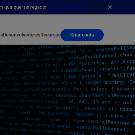
em qualquer navegador.
Veja os detalhes
os
Desenvolvedores
Recursos
Criar conta