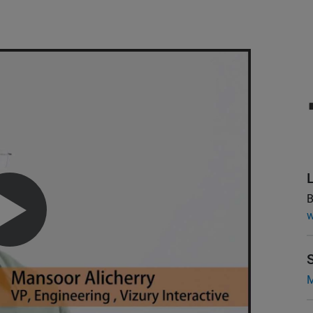
B
w
M