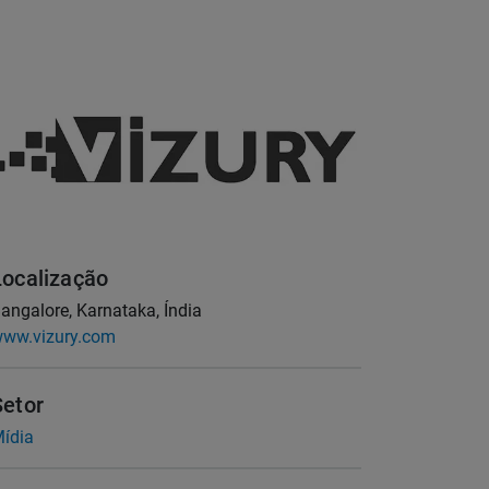
Localização
angalore, Karnataka, Índia
ww.vizury.com
Setor
ídia