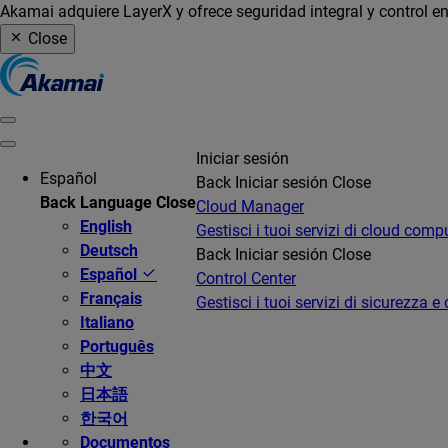
Akamai adquiere LayerX y ofrece seguridad integral y control en
Close
Iniciar sesión
Español
Back
Iniciar sesión
Close
Back
Language
Close
Cloud Manager
English
Gestisci i tuoi servizi di cloud comp
Deutsch
Back
Iniciar sesión
Close
Español
Control Center
Français
Gestisci i tuoi servizi di sicurezza e 
Italiano
Português
中文
日本語
한국어
Documentos