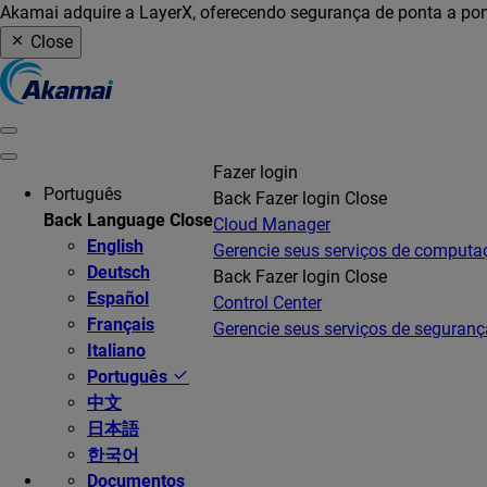
Akamai adquire a LayerX, oferecendo segurança de ponta a pon
Close
Fazer login
Português
Back
Fazer login
Close
Back
Language
Close
Cloud Manager
English
Gerencie seus serviços de comput
Deutsch
Back
Fazer login
Close
Español
Control Center
Français
Gerencie seus serviços de seguranç
Italiano
Português
中文
日本語
한국어
Documentos