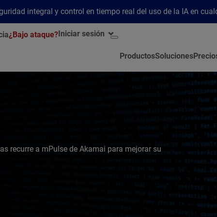
ridad integral y control en tiempo real del uso de la IA en cua
Iniciar sesión
cia
¿Bajo ataque?
Productos
Soluciones
Precio
rias recurre a mPulse de Akamai para mejorar su