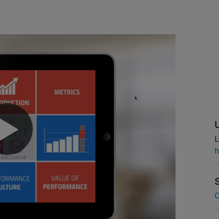
L
h
C