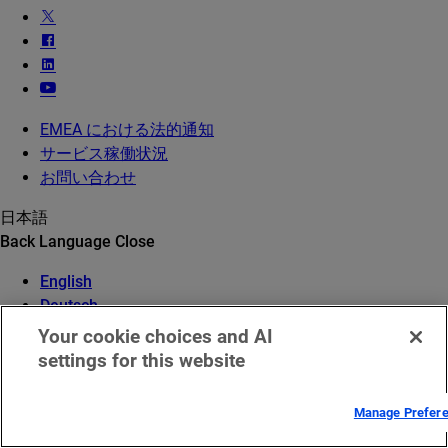
EMEA における法的通知
サービス稼働状況
お問い合わせ
日本語
Back
Language
Close
English
Deutsch
Español
Your cookie choices and AI
Français
settings for this website
Italiano
Português
Manage Prefer
中文