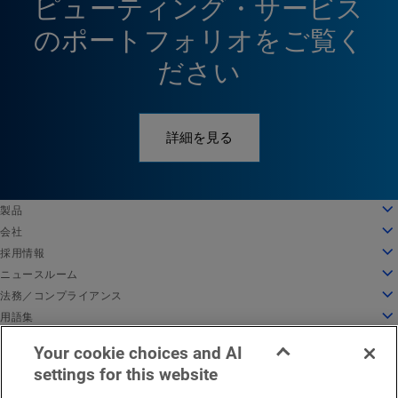
ピューティング・サービス
のポートフォリオをご覧く
ださい
詳細を見る
English
製品
Deutsch
クラウドコンピューティング
会社
Español
セキュリティ
会社情報
採用情報
Français
コンテンツデリバリー
沿革
採用情報
ニュースルーム
Italiano
すべての製品とトライアル
リーダーシップ
Akamai で働く
ニュースルーム
法務／コンプライアンス
Português
グローバルサービス
受賞歴
学生と新卒者
プレスリリース
法務
用語集
中文
取締役会
インクルーシブな職場環境
Akamai 関連ニュース
情報セキュリティコンプライアンス
API セキュリティとは
日本語
Your cookie choices and AI
イノベーションのためのインフラ
求人情報を検索
メディア向けリソース
Privacy Trust Center
CDN とは
EMEA における法的通知
サービス稼働状況
お問い合わせ
한국어
settings for this website
インベスタリレーションズ
カルチャーブログ
プライバシー保護方針
クラウドコンピューティングとは
日本語
企業としての責任
Cookie 設定
サイバーセキュリティとは