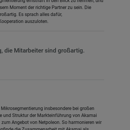
gmentierung ernsthaft in den Blick zu nehmen, und
em Moment der richtige Partner zu sein. Die
roßartig. Es sprach alles dafür,
Kooperation auszuloten.
, die Mitarbeiter sind großartig.
ss Mikrosegmentierung insbesondere bei großen
ie und Struktur der Markteinführung von Akamai
 zum Angebot von Netpoleon. So harmonieren wir
mpfinde die Zusammenarbeit mit Akamai als