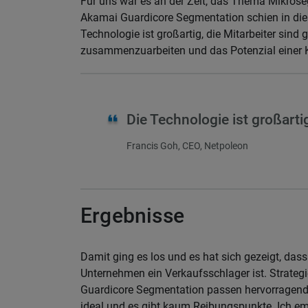
Für uns war es an der Zeit, das Thema Mikrose
Akamai Guardicore Segmentation schien in dies
Technologie ist großartig, die Mitarbeiter sind g
zusammenzuarbeiten und das Potenzial einer 
Die Technologie ist großartig
Francis Goh, CEO, Netpoleon
Ergebnisse
Damit ging es los und es hat sich gezeigt, da
Unternehmen ein Verkaufsschlager ist. Strateg
Guardicore Segmentation passen hervorragend
ideal und es gibt kaum Reibungspunkte. Ich e