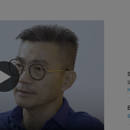
S
n
S