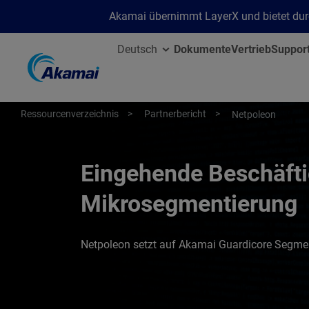
Akamai übernimmt LayerX und bietet durc
Deutsch
Dokumente
Vertrieb
Suppor
Ressourcenverzeichnis
Partnerbericht
Netpoleon
Eingehende Beschäfti
Mikrosegmentierung
Netpoleon setzt auf Akamai Guardicore Segme