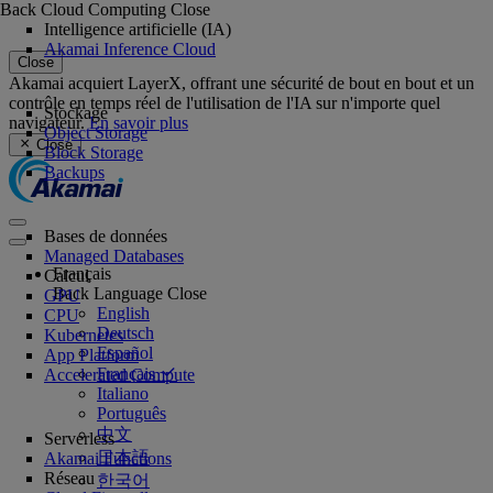
Back
Cloud Computing
Close
Intelligence artificielle (IA)
Akamai Inference Cloud
Close
Akamai acquiert LayerX, offrant une sécurité de bout en bout et un
contrôle en temps réel de l'utilisation de l'IA sur n'importe quel
Stockage
navigateur.
En savoir plus
Object Storage
Close
Block Storage
Backups
Bases de données
Managed Databases
Français
Calcul
Back
Language
Close
GPU
English
CPU
Deutsch
Kubernetes
Español
App Platform
Français
Accelerated Compute
Italiano
Português
中文
Serverless
日本語
Akamai Functions
Réseau
한국어