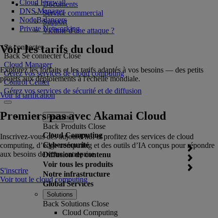
Cloud Firewall
Documents
DNS Manager
Service commercial
NodeBalancers
Support
Private Networking
Victime d'une attaque ?
Voir les tarifs du cloud
Se connecter
Back
Se connecter
Close
Cloud Manager
Explorez les forfaits et les tarifs adaptés à vos besoins — des petits
Gérez vos services de cloud computing
projets aux déploiements à l'échelle mondiale.
Control Center
Gérez vos services de sécurité et de diffusion
Voir la tarification
Premiers pas avec Akamai Cloud
Produits
Back
Produits
Close
Cloud Computing
Inscrivez-vous dès aujourd’hui et profitez des services de cloud
Cybersécurité
computing, d’edge computing et des outils d’IA conçus pour répondre
aux besoins de votre entreprise.
Diffusion de contenu
Voir tous les produits
S'inscrire
Notre infrastructure
Voir tout le cloud computing
Global Services
Solutions
Back
Solutions
Close
Cloud Computing