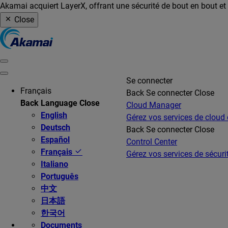
Akamai acquiert LayerX, offrant une sécurité de bout en bout et u
Close
Se connecter
Français
Back
Se connecter
Close
Back
Language
Close
Cloud Manager
English
Gérez vos services de cloud
Deutsch
Back
Se connecter
Close
Español
Control Center
Français
Gérez vos services de sécurit
Italiano
Português
中文
日本語
한국어
Documents