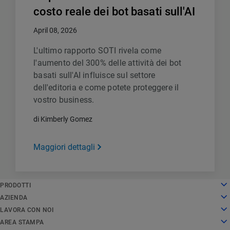
costo reale dei bot basati sull'AI
April 08, 2026
L'ultimo rapporto SOTI rivela come
l'aumento del 300% delle attività dei bot
basati sull'AI influisce sul settore
dell'editoria e come potete proteggere il
vostro business.
di Kimberly Gomez
Maggiori dettagli
English
PRODOTTI
Deutsch
Cloud computing
AZIENDA
Español
Sicurezza
Chi siamo
LAVORA CON NOI
Français
Delivery dei contenuti
La nostra storia
Lavora con noi
AREA STAMPA
Italiano