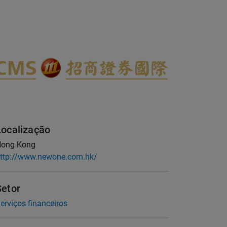
Localização
ong Kong
ttp://www.newone.com.hk/
Setor
erviços financeiros