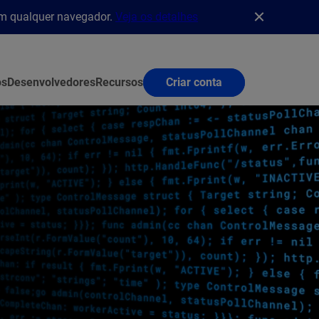
em qualquer navegador.
Veja os detalhes
os
Desenvolvedores
Recursos
Criar conta