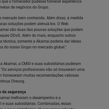
que o fornecedor pudesse fornecer experiência
 metas de negócios do Grupo.
de mercado bem conhecida. Além disso, à medida
ucas soluções podem atenuá-los. O Web
 Akamai são duas das poucas soluções que podem
taques DDoS. Além do mais, enquanto outros
a técnica, somente a Akamai poderia dar ideias
os do nosso Grupo no mercado global."
 da Akamai, a CMSI e suas subsidiárias puderam
 "Os serviços profissionais não só trouxeram uma
bém forneceram muitas recomendações valiosas
ontinua Cheung.
e da segurança
Akamai melhoram o desempenho e a
I e suas subsidiárias. Combinadas, essas