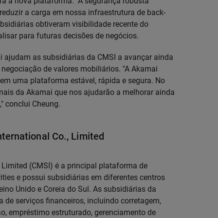
a a nova plataforma. "A segurança robusta
reduzir a carga em nossa infraestrutura de back-
bsidiárias obtiveram visibilidade recente do
lisar para futuras decisões de negócios.
 ajudam as subsidiárias da CMSI a avançar ainda
negociação de valores mobiliários. "A Akamai
s em uma plataforma estável, rápida e segura. No
ionais da Akamai que nos ajudarão a melhorar ainda
," conclui Cheung.
ternational Co., Limited
, Limited (CMSI) é a principal plataforma de
ties e possui subsidiárias em diferentes centros
ino Unido e Coreia do Sul. As subsidiárias da
e serviços financeiros, incluindo corretagem,
ão, empréstimo estruturado, gerenciamento de