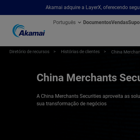
Akamai adquire a LayerX, oferecendo segu
Português
Documentos
Vendas
Supo
Diretório de recursos
Histórias de clientes
China Merchant
China Merchants Secu
A China Merchants Securities aproveita as sol
sua transformação de negócios