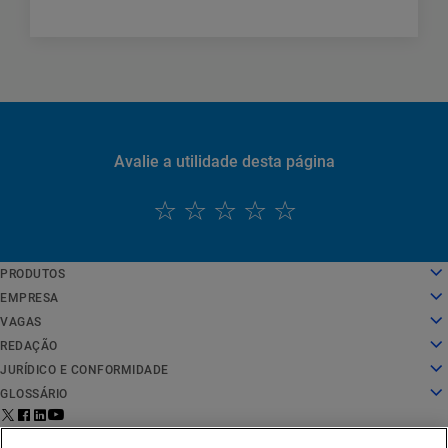
Avalie a utilidade desta página
PRODUTOS
English
Computação em nuvem
EMPRESA
Deutsch
Segurança
Sobre nós
VAGAS
Español
Entrega de conteúdo
História
Vagas
REDAÇÃO
Français
Todos os produtos e avaliações
Liderança
O trabalho na Akamai
Redação
JURÍDICO E CONFORMIDADE
Italiano
Serviços globais
Prêmios
Estudantes e recém-formados
Comunicados à imprensa
Jurídico
GLOSSÁRIO
Português
Conselho administrativo
Ambiente de trabalho inclusivo
Nas notícias
Conformidade com segurança da informação
O que é a segurança de APIs?
中文
Infraestrutura para inovação
Pesquisar cargos
Recursos de mídia
Privacy Trust Center
O que é uma CDN?
Aviso legal para
Status de
Entre em contato