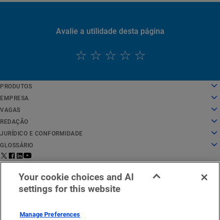
Avalie a utilidade desta página
PRODUTOS
English
Computação em nuvem
EMPRESA
Deutsch
Segurança
Sobre nós
VAGAS
Español
Entrega de conteúdo
História
Vagas
REDAÇÃO
Français
Todos os produtos e avaliações
Liderança
O trabalho na Akamai
Redação
JURÍDICO E CONFORMIDADE
Italiano
Serviços globais
Prêmios
Estudantes e recém-formados
Comunicados à imprensa
Jurídico
GLOSSÁRIO
Português
Conselho administrativo
Ambiente de trabalho inclusivo
Nas notícias
Conformidade com segurança da informação
O que é a segurança de APIs?
中文
Infraestrutura para inovação
Pesquisar cargos
Recursos de mídia
Privacy Trust Center
O que é uma CDN?
Aviso legal para
Status de
Entre em contato
日本語
Your cookie choices and AI
Relações com investidores
Blog de cultura
Declaração de privacidade
O que é computação em nuvem?
EMEA
serviço
conosco
한국어
settings for this website
Responsabilidade corporativa
Configurações de cookies
O que é cibersegurança?
Português
Ética
Lei de Serviços Digitais da UE (DSA)
O que é um ataque de DDoS?
Locais
O que é microssegmentação?
Manage Preferences