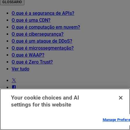
GLOSSÁRIO
O que é a segurança de APIs?
O que é uma CDN?
O que é computação em nuvem?
O que é cibersegurança?
O que é um ataque de DDoS?
O que é microssegmentação?
O que é WAAP?
O que é Zero Trust?
Ver tudo
Your cookie choices and AI
settings for this website
Aviso legal para EMEA
Status de serviço
Manage Prefer
Entre em contato conosco