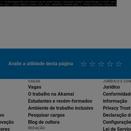
Avalie a utilidade desta página
VAGAS
JURÍDICO E CO
Vagas
Jurídico
O trabalho na Akamai
Conformidad
Estudantes e recém-formados
informação
Ambiente de trabalho inclusivo
Privacy Trust
vo
Pesquisar cargos
Declaração d
English
novação
Blog de cultura
Configuraçõe
Deutsch
REDAÇÃO
dores
Lei de Serviç