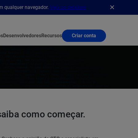
em qualquer navegador.
Veja os detalhes
os
Desenvolvedores
Recursos
Criar conta
 saiba como começar.