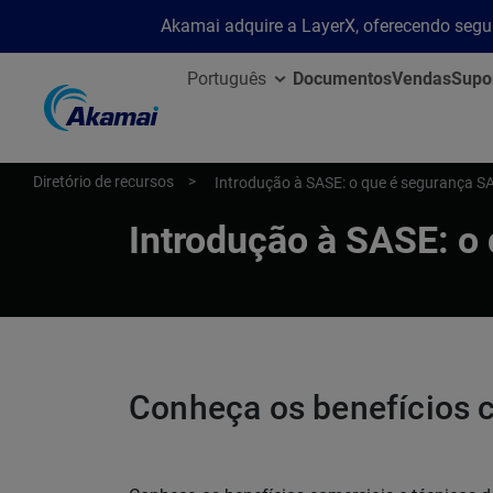
Akamai adquire a LayerX, oferecendo segu
Português
Documentos
Vendas
Supo
Diretório de recursos
Introdução à SASE: o que é segurança S
Introdução à SASE: o
Conheça os benefícios 