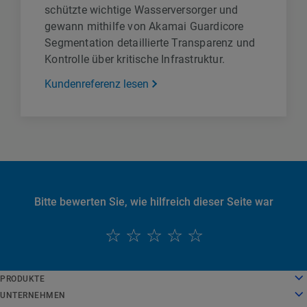
schützte wichtige Wasserversorger und
gewann mithilfe von Akamai Guardicore
Segmentation detaillierte Transparenz und
Kontrolle über kritische Infrastruktur.
Kundenreferenz lesen
Bitte bewerten Sie, wie hilfreich dieser Seite war
English
PRODUKTE
Deutsch
Cloud Computing
UNTERNEHMEN
Español
Sicherheit
Über uns