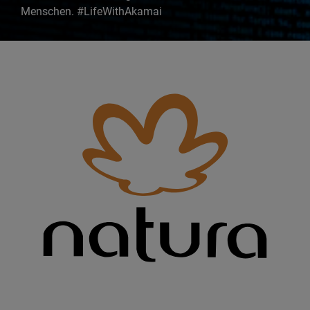
Menschen. #LifeWithAkamai