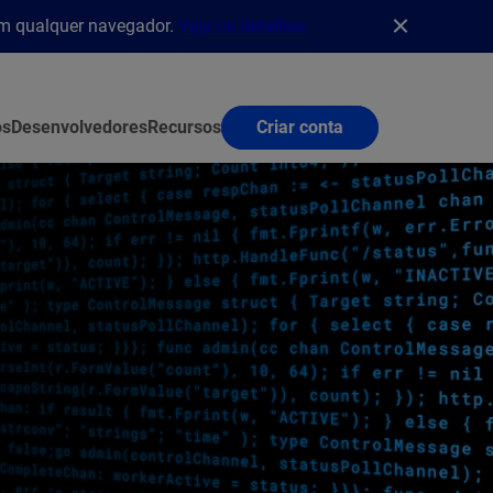
em qualquer navegador.
Veja os detalhes
os
Desenvolvedores
Recursos
Criar conta