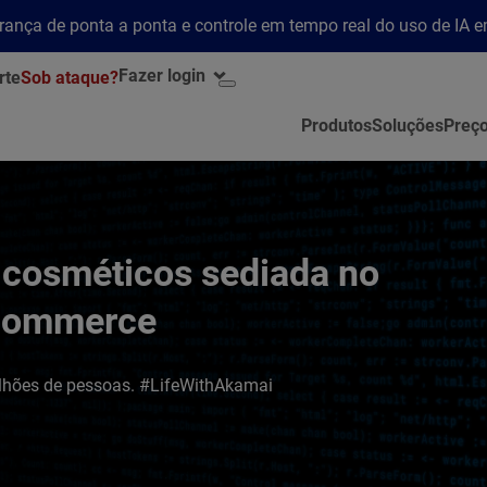
rança de ponta a ponta e controle em tempo real do uso de IA 
Fazer login
rte
Sob ataque?
Produtos
Soluções
Preç
 cosméticos sediada no
e-commerce
milhões de pessoas. #LifeWithAkamai